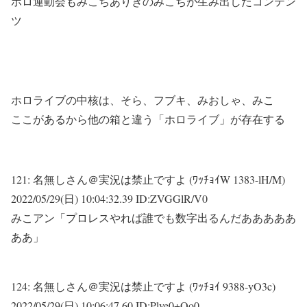
ホロ運動会もみこちありきのみこちが生み出したコンテン
ツ
ホロライブの中核は、そら、フブキ、みおしゃ、みこ
ここがあるから他の箱と違う「ホロライブ」が存在する
121:
名無しさん＠実況は禁止ですよ (ﾜｯﾁｮｲW 1383-lH/M)
2022/05/29(日) 10:04:32.39 ID:ZVGGlR/V0
みこアン「プロレスやれば誰でも数字出るんだあああああ
ああ」
124:
名無しさん＠実況は禁止ですよ (ﾜｯﾁｮｲ 9388-yO3c)
2022/05/29(日) 10:06:47.60 ID:Plve0+Oo0