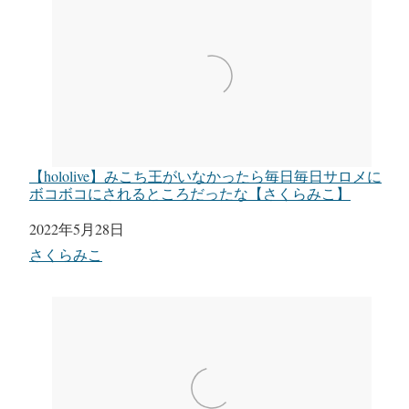
【hololive】みこち王がいなかったら毎日毎日サロメに
ボコボコにされるところだったな【さくらみこ】
日付
2022年5月28日
関連理由
さくらみこ