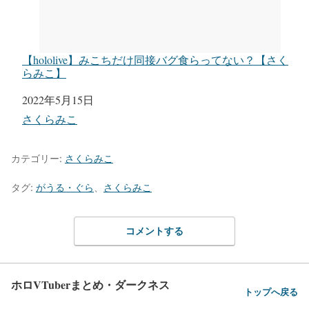
【hololive】みこちだけ同接バグ食らってない？【さく
らみこ】
日付
2022年5月15日
関連理由
さくらみこ
カテゴリー:
さくらみこ
タグ:
がうる・ぐら
、
さくらみこ
コメントする
ホロVTuberまとめ・ダークネス
トップへ戻る