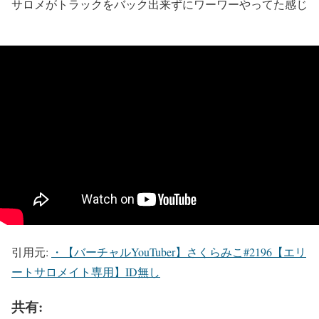
サロメがトラックをバック出来ずにワーワーやってた感じ
引用元:
・【バーチャルYouTuber】さくらみこ#2196【エリ
ートサロメイト専用】ID無し
共有: