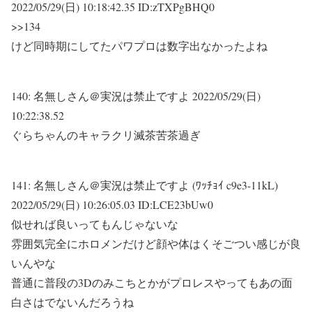
2022/05/29(日) 10:18:42.35 ID:zTXPgBHQ0
>>134
けど同時期にしてたパワプロは数字出なかったよね
140:
名無しさん＠実況は禁止ですよ
2022/05/29(日)
10:22:38.52
ぐらちゃんのキャラクリ滅茶苦茶過ぎ
141:
名無しさん＠実況は禁止ですよ (ﾜｯﾁｮｲ c9e3-11kL)
2022/05/29(日) 10:26:05.03 ID:LCE23bUw0
似せれば良いってもんじゃないな
雰囲気完全にホロメンだけど顔や体はくそごつい感じが良
いんやな
普通に普段の3Dのみこちとかがプロレスやってもあの面
白さはでないんだろうね