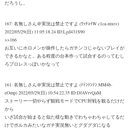
だろうし。
167:
名無しさん＠実況は禁止ですよ (ﾜｯﾁｮｲW c1ca-mxr+)
2022/05/29(日) 11:05:18.24 ID:Lgd431S90
>>166
お互いにホロメンが操作したらガチンコじゃないプレイが
できるかなと。ある程度の台本作って試合するのってむし
ろプロレスっぽいかなって
161:
名無しさん＠実況は禁止ですよ (ﾃﾃﾝﾃﾝﾃﾝ MM4b-
eOmp)
2022/05/29(日) 10:54:22.35 ID:DfAVrvQaM
ストーリー一切やらず観戦モードでCPU対戦を観るだけだ
から
いざ試合が始まると似た様な動きでわちゃわちゃしてるだ
けでポルカみたいなガチ実況無いとグダグダになる