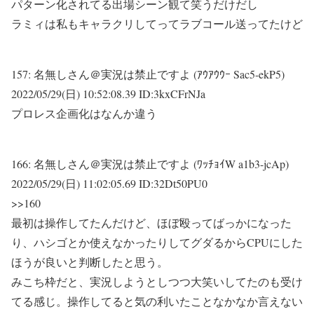
パターン化されてる出場シーン観て笑うだけだし
ラミィは私もキャラクリしてってラブコール送ってたけど
157:
名無しさん＠実況は禁止ですよ (ｱｳｱｳｳｰ Sac5-ekP5)
2022/05/29(日) 10:52:08.39 ID:3kxCFrNJa
プロレス企画化はなんか違う
166:
名無しさん＠実況は禁止ですよ (ﾜｯﾁｮｲW a1b3-jcAp)
2022/05/29(日) 11:02:05.69 ID:32Dt50PU0
>>160
最初は操作してたんだけど、ほぼ殴ってばっかになった
り、ハシゴとか使えなかったりしてグダるからCPUにした
ほうが良いと判断したと思う。
みこち枠だと、実況しようとしつつ大笑いしてたのも受け
てる感じ。操作してると気の利いたことなかなか言えない