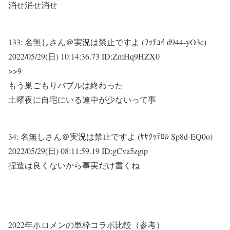
消せ消せ消せ
133:
名無しさん＠実況は禁止ですよ (ﾜｯﾁｮｲ d944-yO3c)
2022/05/29(日) 10:14:36.73 ID:ZmHq9HZX0
>>9
もう巣ごもりバブルは終わった
土曜夜に自宅にいる連中が少ないって事
34:
名無しさん＠実況は禁止ですよ (ｻｻｸｯﾃﾛﾙ Sp8d-EQ0o)
2022/05/29(日) 08:11:59.19 ID:gCva5zgip
捏造は良くないから事実だけ書くね
2022年ホロメンの単枠コラボ比較（参考）