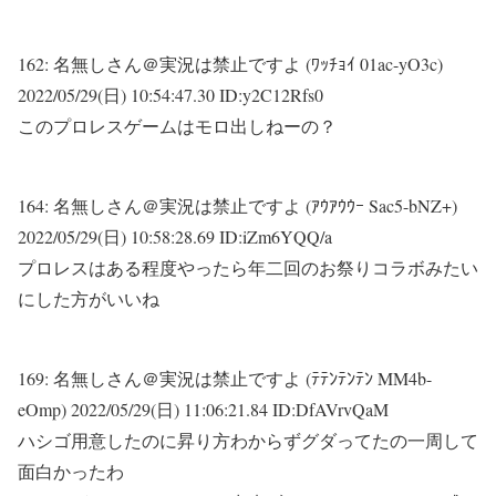
162:
名無しさん＠実況は禁止ですよ (ﾜｯﾁｮｲ 01ac-yO3c)
2022/05/29(日) 10:54:47.30 ID:y2C12Rfs0
このプロレスゲームはモロ出しねーの？
164:
名無しさん＠実況は禁止ですよ (ｱｳｱｳｳｰ Sac5-bNZ+)
2022/05/29(日) 10:58:28.69 ID:iZm6YQQ/a
プロレスはある程度やったら年二回のお祭りコラボみたい
にした方がいいね
169:
名無しさん＠実況は禁止ですよ (ﾃﾃﾝﾃﾝﾃﾝ MM4b-
eOmp)
2022/05/29(日) 11:06:21.84 ID:DfAVrvQaM
ハシゴ用意したのに昇り方わからずグダってたの一周して
面白かったわ