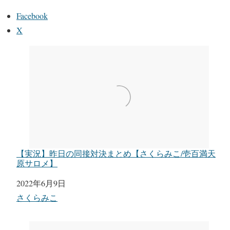
Facebook
X
【実況】昨日の同接対決まとめ【さくらみこ/壱百満天
原サロメ】
日付
2022年6月9日
関連理由
さくらみこ