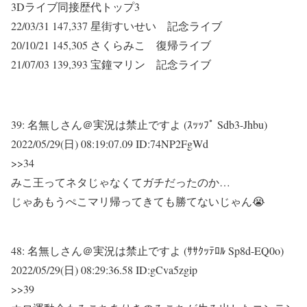
3Dライブ同接歴代トップ3
22/03/31 147,337 星街すいせい 記念ライブ
20/10/21 145,305 さくらみこ 復帰ライブ
21/07/03 139,393 宝鐘マリン 記念ライブ
39:
名無しさん＠実況は禁止ですよ (ｽｯｯﾌﾟ Sdb3-Jhbu)
2022/05/29(日) 08:19:07.09 ID:74NP2FgWd
>>34
みこ王ってネタじゃなくてガチだったのか…
じゃあもうぺこマリ帰ってきても勝てないじゃん😭
48:
名無しさん＠実況は禁止ですよ (ｻｻｸｯﾃﾛﾙ Sp8d-EQ0o)
2022/05/29(日) 08:29:36.58 ID:gCva5zgip
>>39