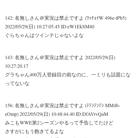
142:
名無しさん＠実況は禁止ですよ (ﾜｯﾁｮｲW 496e-tPb5)
2022/05/29(日) 10:27:05.45 ID:eW1EkSM40
ぐらちゃんはツインテじゃないよな
143:
名無しさん＠実況は禁止ですよ
2022/05/29(日)
10:27:20.17
グラちゃん400万人登録目の前なのに、一ミリも話題にな
ってないな
156:
名無しさん＠実況は禁止ですよ (ﾃﾃﾝﾃﾝﾃﾝ MM4b-
eOmp)
2022/05/29(日) 10:48:44.40 ID:DfAVrvQaM
みこもWWE第2シーズンやるって予告してたけど
さすがにもう飽きてるよな