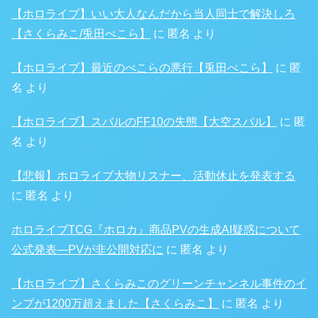
【ホロライブ】いい大人なんだから当人同士で解決しろ
【さくらみこ/兎田ぺこら】
に
匿名
より
【ホロライブ】最近のぺこらの悪行【兎田ぺこら】
に
匿
名
より
【ホロライブ】スバルのFF10の失態【大空スバル】
に
匿
名
より
【悲報】ホロライブ大物リスナー、活動休止を発表する
に
匿名
より
ホロライブTCG『ホロカ』商品PVの生成AI疑惑について
公式発表―PVが非公開対応に
に
匿名
より
【ホロライブ】さくらみこのグリーンチャンネル事件のイ
ンプが1200万超えました【さくらみこ】
に
匿名
より