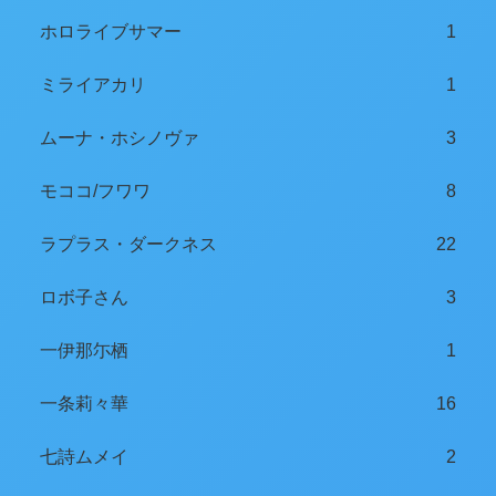
ホロライブサマー
1
ミライアカリ
1
ムーナ・ホシノヴァ
3
モココ/フワワ
8
ラプラス・ダークネス
22
ロボ子さん
3
一伊那尓栖
1
一条莉々華
16
七詩ムメイ
2