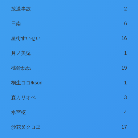
放送事故
2
日南
6
星街すいせい
16
月ノ美兎
1
桃鈴ねね
19
桐生ココ/kson
1
森カリオペ
3
水宮枢
4
沙花叉クロヱ
17