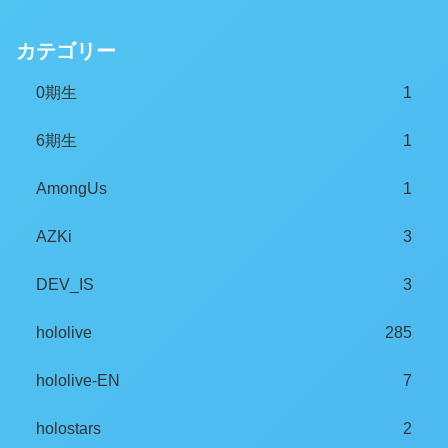
カテゴリー
0期生
1
6期生
1
AmongUs
1
AZKi
3
DEV_IS
3
hololive
285
hololive-EN
7
holostars
2