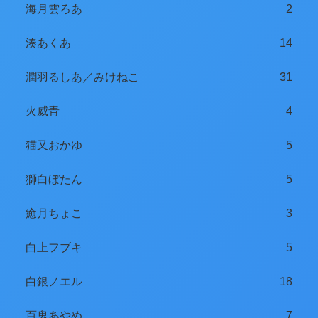
海月雲ろあ
2
湊あくあ
14
潤羽るしあ／みけねこ
31
火威青
4
猫又おかゆ
5
獅白ぼたん
5
癒月ちょこ
3
白上フブキ
5
白銀ノエル
18
百鬼あやめ
7