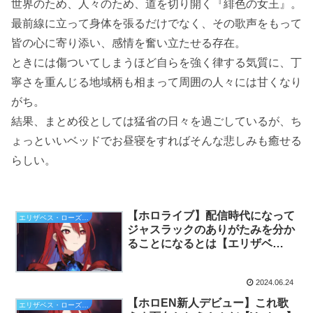
世界のため、人々のため、道を切り開く『緋色の女王』。
最前線に立って身体を張るだけでなく、その歌声をもって
皆の心に寄り添い、感情を奮い立たせる存在。
ときには傷ついてしまうほど自らを強く律する気質に、丁
寧さを重んじる地域柄も相まって周囲の人々には甘くなり
がち。
結果、まとめ役としては猛省の日々を過ごしているが、ち
ょっといいベッドでお昼寝をすればそんな悲しみも癒せる
らしい。
【ホロライブ】配信時代になって
エリザベス・ローズ・ブラッドフレイム
ジャスラックのありがたみを分か
ることになるとは【エリザベ
ス/Vtuber】
2024.06.24
【ホロEN新人デビュー】これ歌
エリザベス・ローズ・ブラッドフレイム