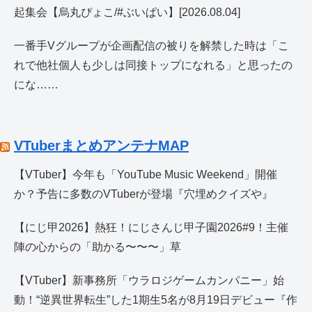
起集会【烏丸ぴょこ/#ぶいぱい】[2026.08.04]
一番手Vグループが企画配信の被りを解禁した時は「こ
れで他社個人も少しは同接トップになれる」と思ったの
にな……
VTuberまとめアンテナMAP
【VTuber】今年も「YouTube Music Weekend」開催
か？予告に多数のVTuberが登場『穴埋めクイズや』
【にじ甲2026】熱狂！にじさんじ甲子園2026#9！主催
陣の心からの「助かる〜〜〜」草
【VTuber】新事務所「ウラロジゲームカンパニー」始
動！“逆異世界転生”した1期生5名が8月19日デビュー『作