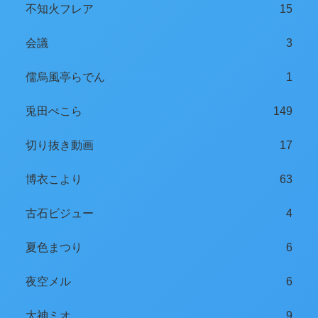
不知火フレア
15
会議
3
儒烏風亭らでん
1
兎田ぺこら
149
切り抜き動画
17
博衣こより
63
古石ビジュー
4
夏色まつり
6
夜空メル
6
大神ミオ
9