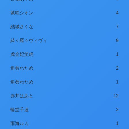
紫咲シオン
4
結城さくな
7
綺々羅々ヴィヴィ
9
虎金妃笑虎
1
角巻わため
2
角巻わため
1
赤井はあと
12
輪堂千速
2
雨海ルカ
1