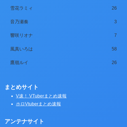
雪花ラミィ
26
音乃瀬奏
3
響咲リオナ
7
風真いろは
58
鷹嶺ルイ
26
まとめサイト
V速！ VTuberまとめ速報
ホロVtuberまとめ速報
アンテナサイト