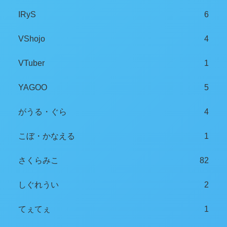
IRyS
6
VShojo
4
VTuber
1
YAGOO
5
がうる・ぐら
4
こぼ・かなえる
1
さくらみこ
82
しぐれうい
2
てぇてぇ
1