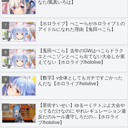
なた/風真いろは】
【ホロライブ】ぺこーらがホロライブ１の
アイドルになれた理由【兔田ぺこら】
【兎田ぺこら】去年のGWはぺこらドラク
エとぺこゾンとぺこら出てない大会しか覚
えてない【ホロライブ/hololive】
【数字】v全体としてもガチですごかった
んだな【ホロライブ/hololive】
【星街すいせい】ゆるーくテトぷよ大会や
ってるだけなのに やれレギュレーション違
反だのルール遵守しろだの...【ホロライ
ブ/hololive】