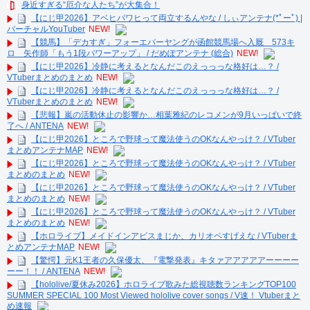
身近すぎる“厄介な人たち”が大集合！
【にじ甲2026】アベヒパワヒって両立するんやな / しぃアンテナ(*ﾟーﾟ) |
バーチャルYouTuber
NEW!
【競馬】「デカすぎ」フォーエバーヤングが函館競馬場へ入厩 573キ
ロ 矢作師「もう1段パワーアップ」 / だめぽアンテナ (総合)
NEW!
【にじ甲2026】冷静に考えるとなんだこのえっっっな格好は…？ /
VTuberまとめのまとめ
NEW!
【にじ甲2026】冷静に考えるとなんだこのえっっっな格好は…？ /
VTuberまとめのまとめ
NEW!
【悲報】嵐の活動休止の影響か…相葉雅紀のレコメンが9月いっぱいで終
了へ / ANTENA
NEW!
【にじ甲2026】ところで野球って魔法使うのOKなんやっけ？ / VTuber
まとめアンテナMAP
NEW!
【にじ甲2026】ところで野球って魔法使うのOKなんやっけ？ / VTuber
まとめのまとめ
NEW!
【にじ甲2026】ところで野球って魔法使うのOKなんやっけ？ / VTuber
まとめのまとめ
NEW!
【にじ甲2026】ところで野球って魔法使うのOKなんやっけ？ / VTuber
まとめのまとめ
NEW!
【ホロライブ】メイドインアビスまじか、カリオペすげえな / VTuberま
とめアンテナMAP
NEW!
【驚愕】元K1王者の久保優太、『電撃発表』キタァアアアアアーーーー
ーー！！ / ANTENA
NEW!
【hololive/夏休み2026】ホロライブ歌みた総視聴数ランキングTOP100
SUMMER SPECIAL 100 Most Viewed hololive cover songs / V速！ Vtuberまと
め速報