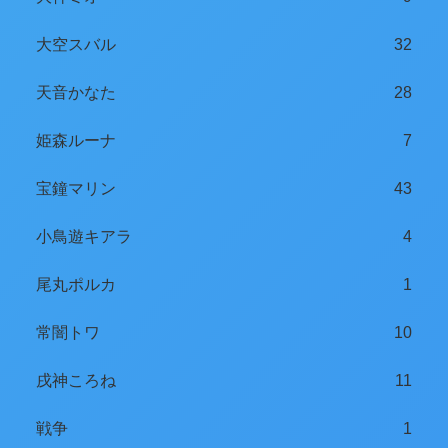
大空スバル
32
天音かなた
28
姫森ルーナ
7
宝鐘マリン
43
小鳥遊キアラ
4
尾丸ポルカ
1
常闇トワ
10
戌神ころね
11
戦争
1