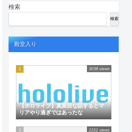
検索
検索
殿堂入り
3038 views
【ホロライブ】真面目な話するとマ
リアやり過ぎではあったな
2151 views