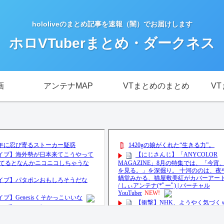
hololiveのまとめ記事を速報（闇）でお届けします
ホロVTuberまとめ・ダークネス
画
アンテナMAP
VTまとめのまとめ
V