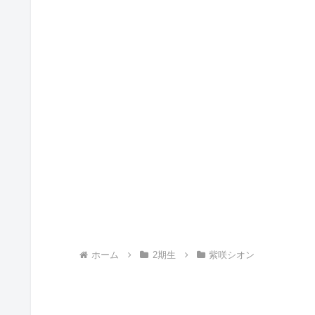
ホーム
2期生
紫咲シオン