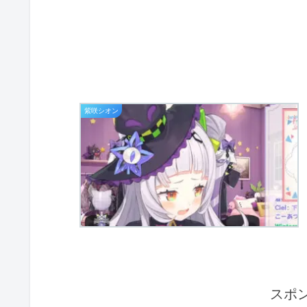
紫咲シオン
スポ