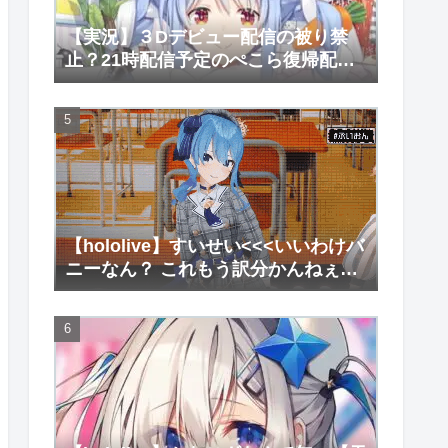
【実況】３Dデビュー配信の被り禁
止？21時配信予定のぺこら復帰配信
がなぜか始まらない件【兎田ぺこ
ら】
【hololive】すいせい<<<いいわけバ
ニーなん？ これもう訳分かんねぇな
【星街すいせい/兎田ぺこら】