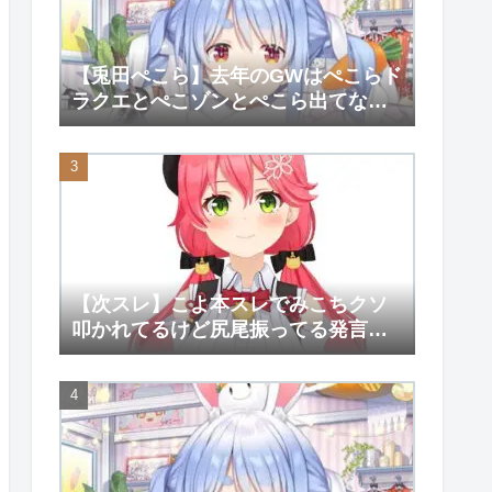
【兎田ぺこら】去年のGWはぺこらド
ラクエとぺこゾンとぺこら出てない
大会しか覚えてない【ホロライ
ブ/hololive】
【次スレ】こよ本スレでみこちクソ
叩かれてるけど尻尾振ってる発言が
そんなに気にくわなかったのか？
【さくらみこ】