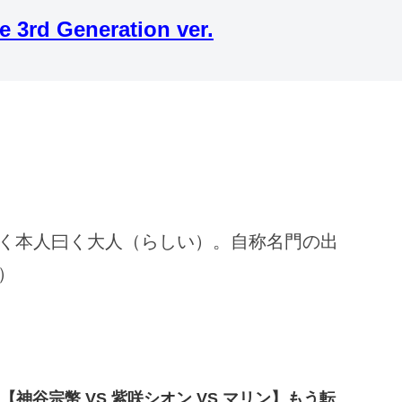
 Generation ver.
く本人曰く大人（らしい）。自称名門の出
）
【神谷宗幣 VS 紫咲シオン VS マリン】もう転