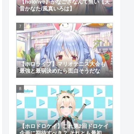
【hololive】かなござなんて無い【天
音かなた/風真いろは】
【ホロライブ】マリオテニス大会も
最強と最弱決めたら面白そうだな
【ホロドロケイ】これ第2回ドロケイ
企画に期待すべき？ それとも最初で