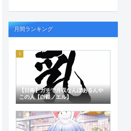
月間ランキング
【日南】ガチで月収なんぼあるんや
この人【白銀ノエル】