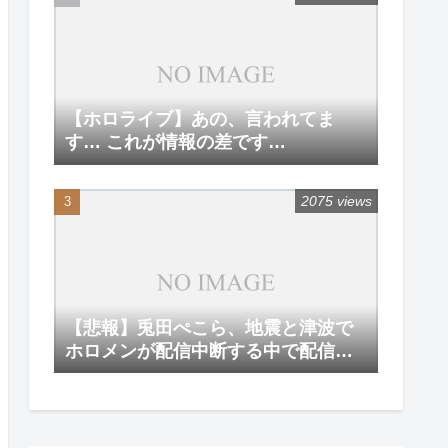
【ホロライブ】あの、言われてま
す… これが情報の差です…
2075 views
【悲報】兎田ぺこら、地震と津波で
ホロメンが配信中断する中で配信を
強行してしまう