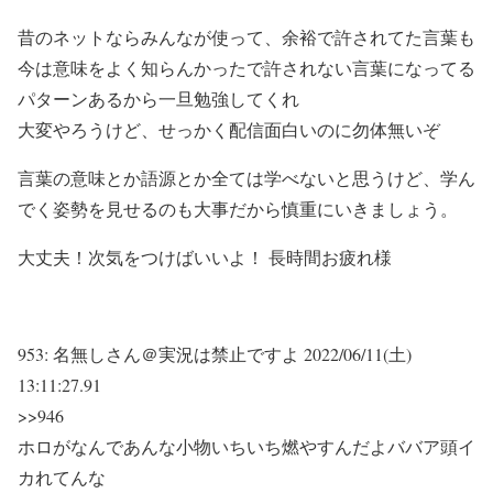
昔のネットならみんなが使って、余裕で許されてた言葉も
今は意味をよく知らんかったで許されない言葉になってる
パターンあるから一旦勉強してくれ
大変やろうけど、せっかく配信面白いのに勿体無いぞ
言葉の意味とか語源とか全ては学べないと思うけど、学ん
でく姿勢を見せるのも大事だから慎重にいきましょう。
大丈夫！次気をつけばいいよ！ 長時間お疲れ様
953:
名無しさん＠実況は禁止ですよ
2022/06/11(土)
13:11:27.91
>>946
ホロがなんであんな小物いちいち燃やすんだよババア頭イ
カれてんな