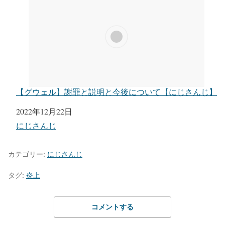
【グウェル】謝罪と説明と今後について【にじさんじ】
日付
2022年12月22日
関連理由
にじさんじ
カテゴリー:
にじさんじ
タグ:
炎上
コメントする