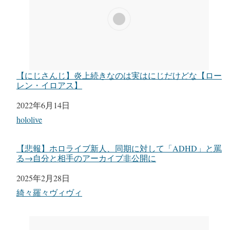
【にじさんじ】炎上続きなのは実はにじだけどな【ロー
レン・イロアス】
日付
2022年6月14日
関連理由
hololive
【悲報】ホロライブ新人、同期に対して「ADHD」と罵
る→自分と相手のアーカイブ非公開に
日付
2025年2月28日
関連理由
綺々羅々ヴィヴィ