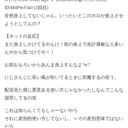
ID:M4F9e51k0 [2回目]
全然炎上してないじゃん。いったいどこのホロが炎上させ
ようとしてんの？
【ネットの反応】
また炎上しかけてるやんけ！前の炎上で余計過敏な人多い
んやから気つけてや！！
お前おもろいからあんま炎上すんなよ?w?
にじさんじに良い風が吹いてるときに邪魔するの笑う。
配信見た感じ悪意ある使い方じゃなかったしなんでこんな
謝罪してるの笑
これは知らんくてもしゃーないやろ
それに差別的使い方してないし、＝その差別意味ではない
だろ