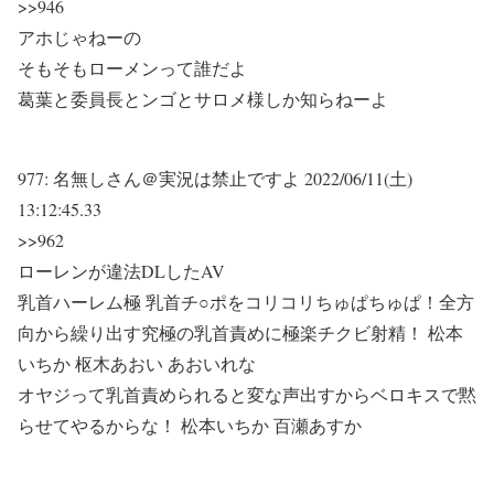
>>946
アホじゃねーの
そもそもローメンって誰だよ
葛葉と委員長とンゴとサロメ様しか知らねーよ
977:
名無しさん＠実況は禁止ですよ
2022/06/11(土)
13:12:45.33
>>962
ローレンが違法DLしたAV
乳首ハーレム極 乳首チ○ポをコリコリちゅぱちゅぱ！全方
向から繰り出す究極の乳首責めに極楽チクビ射精！ 松本
いちか 枢木あおい あおいれな
オヤジって乳首責められると変な声出すからベロキスで黙
らせてやるからな！ 松本いちか 百瀬あすか