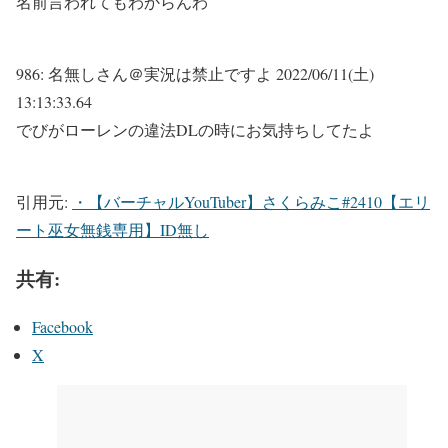
名前言われてもわからんわ
986:
名無しさん＠実況は禁止ですよ
2022/06/11(土)
13:13:33.64
でびがローレンの違法DLの時にお気持ちしてたよ
引用元:
・【バーチャルYouTuber】さくらみこ#2410【エリ
ート巫女無銭専用】ID無し
共有:
Facebook
X