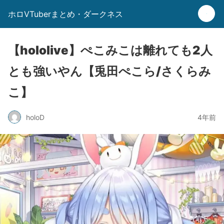
ホロVTuberまとめ・ダークネス
【hololive】ぺこみこは離れても2人
とも強いやん【兎田ぺこら/さくらみ
こ】
holoD
4年前