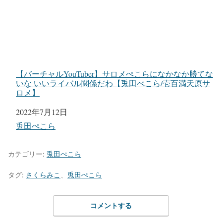
【バーチャルYouTuber】サロメぺこらになかなか勝てな
いな いいライバル関係だわ【兎田ぺこら/壱百満天原サ
ロメ】
日付
2022年7月12日
関連理由
兎田ぺこら
カテゴリー:
兎田ぺこら
タグ:
さくらみこ
、
兎田ぺこら
コメントする