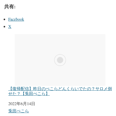
共有:
Facebook
X
【復帰配信】昨日のぺこらどんくらいでたの？サロメ倒
せた？【兎田ぺこら】
日付
2022年6月14日
関連理由
兎田ぺこら