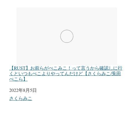
【RUST】お前らがぺこみこ！って言うから確認しに行
くといつもぺこよりやってんだけど【さくらみこ/兎田
ぺこら】
日付
2022年8月5日
関連理由
さくらみこ