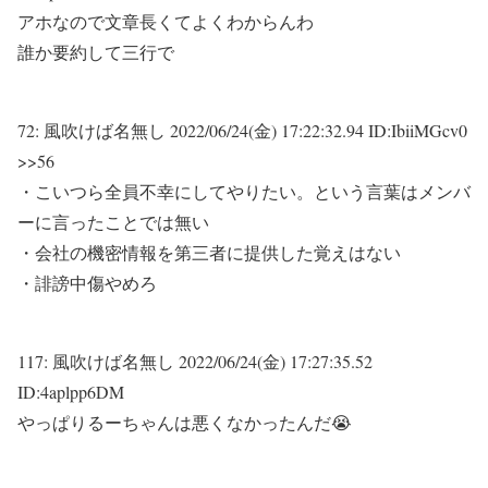
アホなので文章長くてよくわからんわ
誰か要約して三行で
72:
風吹けば名無し
2022/06/24(金) 17:22:32.94 ID:IbiiMGcv0
>>56
・こいつら全員不幸にしてやりたい。という言葉はメンバ
ーに言ったことでは無い
・会社の機密情報を第三者に提供した覚えはない
・誹謗中傷やめろ
117:
風吹けば名無し
2022/06/24(金) 17:27:35.52
ID:4aplpp6DM
やっぱりるーちゃんは悪くなかったんだ😭