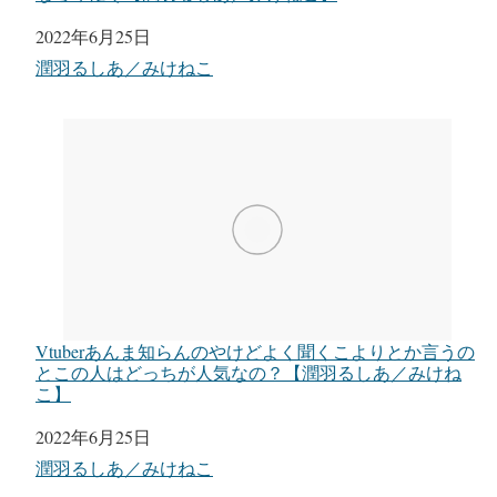
日付
2022年6月25日
関連理由
潤羽るしあ／みけねこ
Vtuberあんま知らんのやけどよく聞くこよりとか言うの
とこの人はどっちが人気なの？【潤羽るしあ／みけね
こ】
日付
2022年6月25日
関連理由
潤羽るしあ／みけねこ