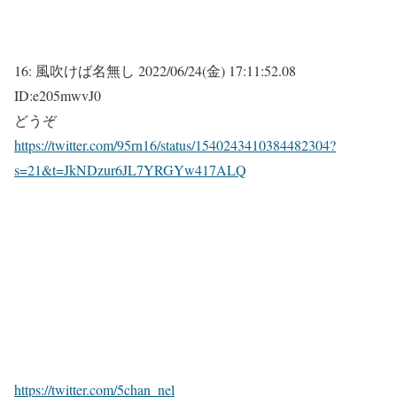
16:
風吹けば名無し
2022/06/24(金) 17:11:52.08
ID:e205mwvJ0
どうぞ
https://twitter.com/95rn16/status/1540243410384482304?
s=21&t=JkNDzur6JL7YRGYw417ALQ
https://twitter.com/5chan_nel