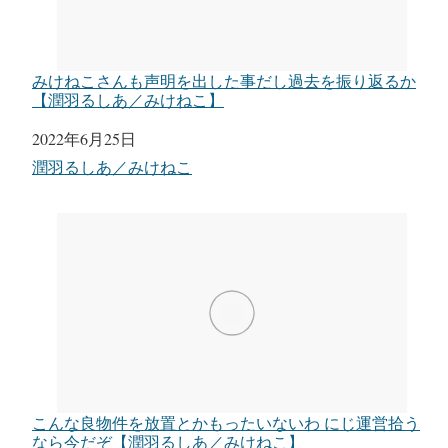
みけねこさんも声明を出した事だし過去を振り返るか
【潤羽るしあ／みけねこ】
日付
2022年6月25日
関連理由
潤羽るしあ／みけねこ
こんな良物件を放置とかもったいないわ にじ運営拾う
なら今だぞ【潤羽るしあ／みけねこ】