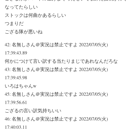
なってたらしい
ストックは何曲かあるらしい
つまりだ
ござる隊が悪いね
42:
名無しさん＠実況は禁止ですよ
2022/07/05(火)
17:39:43.89
何かにつけて言い訳する当たりまじであれなんだろな
43:
名無しさん＠実況は禁止ですよ
2022/07/05(火)
17:39:45.98
いろはちゃんw
45:
名無しさん＠実況は禁止ですよ
2022/07/05(火)
17:39:56.61
ござるの言い訳気持ちいい
46:
名無しさん＠実況は禁止ですよ
2022/07/05(火)
17:40:03.11