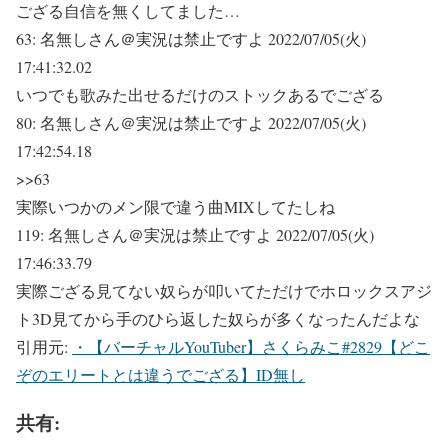
ござる自信を無くしてました…
63:
名無しさん＠実況は禁止ですよ
2022/07/05(火)
17:41:32.02
いつでも歌みた出せるだけのストックあるでござる
80:
名無しさん＠実況は禁止ですよ
2022/07/05(火)
17:42:54.18
>>63
実際いつかのメン限で違う曲MIXしてたしね
119:
名無しさん＠実況は禁止ですよ
2022/07/05(火)
17:46:33.79
実際ござる見てない奴らが叩いてただけでホロックスアジ
ト3D見てから手のひら返した奴らが多くなったんだよな
引用元:
・【バーチャルYouTuber】さくらみこ#2829【どこ
ぞのエリートとは違うでござる】ID無し
共有: