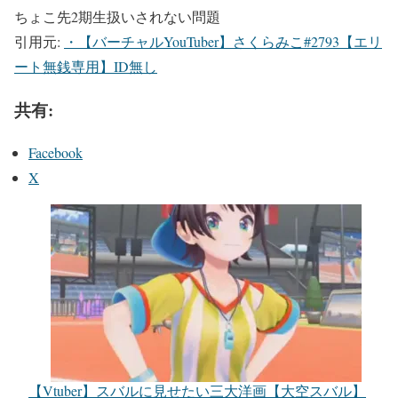
ちょこ先2期生扱いされない問題
引用元:
・【バーチャルYouTuber】さくらみこ#2793【エリ
ート無銭専用】ID無し
共有:
Facebook
X
【Vtuber】スバルに見せたい三大洋画【大空スバル】