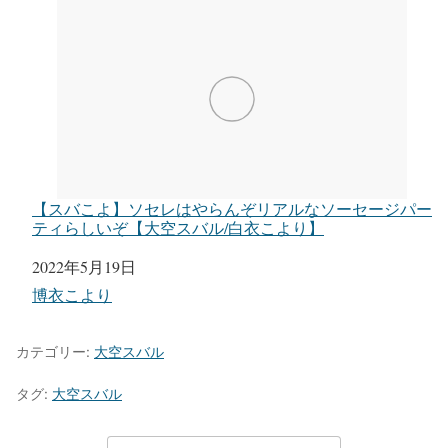
【スバこよ】ソセレはやらんぞリアルなソーセージパー
ティらしいぞ【大空スバル/白衣こより】
日付
2022年5月19日
関連理由
博衣こより
カテゴリー:
大空スバル
タグ:
大空スバル