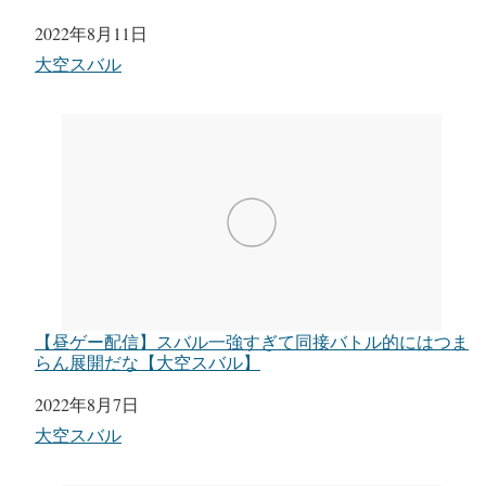
日付
2022年8月11日
関連理由
大空スバル
【昼ゲー配信】スバル一強すぎて同接バトル的にはつま
らん展開だな【大空スバル】
日付
2022年8月7日
関連理由
大空スバル