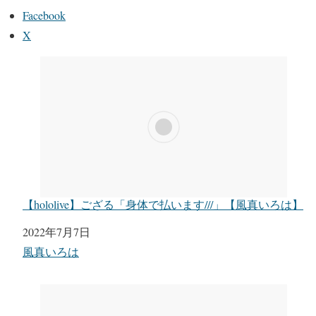
Facebook
X
【hololive】ござる「身体で払います///」【風真いろは】
日付
2022年7月7日
関連理由
風真いろは