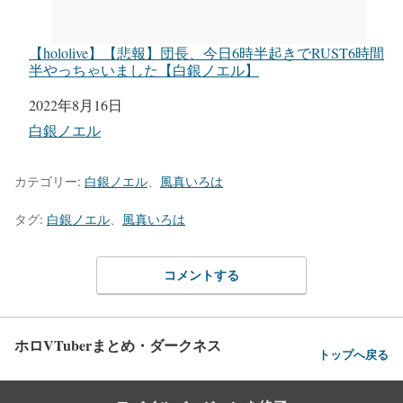
【hololive】【悲報】団長、今日6時半起きでRUST6時間
半やっちゃいました【白銀ノエル】
日付
2022年8月16日
関連理由
白銀ノエル
カテゴリー:
白銀ノエル
、
風真いろは
タグ:
白銀ノエル
、
風真いろは
コメントする
ホロVTuberまとめ・ダークネス
トップへ戻る