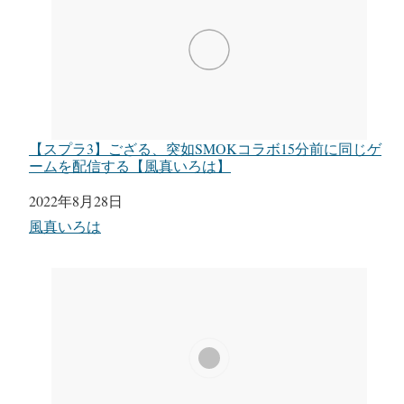
【スプラ3】ござる、突如SMOKコラボ15分前に同じゲ
ームを配信する【風真いろは】
日付
2022年8月28日
関連理由
風真いろは