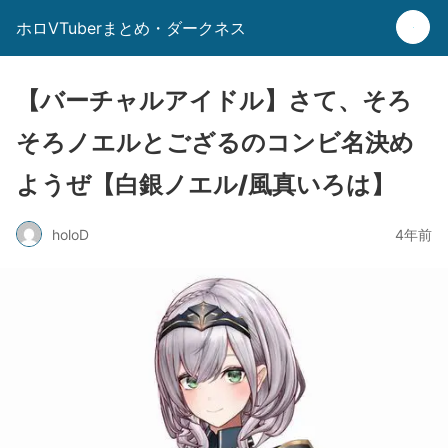
ホロVTuberまとめ・ダークネス
【バーチャルアイドル】さて、そろ
そろノエルとござるのコンビ名決め
ようぜ【白銀ノエル/風真いろは】
holoD
4年前