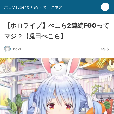
ホロVTuberまとめ・ダークネス
【ホロライブ】ぺこら2連続FGOって
マジ？【兎田ぺこら】
holoD
4年前