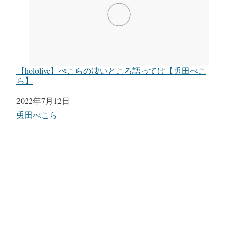
【hololive】ぺこらの凄いところ語ってけ【兎田ぺこ
ら】
日付
2022年7月12日
関連理由
兎田ぺこら