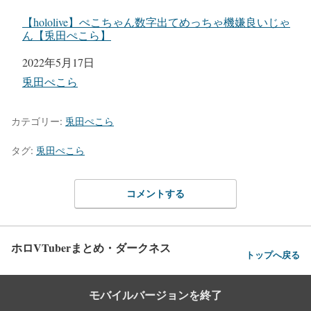
【hololive】ぺこちゃん数字出てめっちゃ機嫌良いじゃ
ん【兎田ぺこら】
日付
2022年5月17日
関連理由
兎田ぺこら
カテゴリー:
兎田ぺこら
タグ:
兎田ぺこら
コメントする
ホロVTuberまとめ・ダークネス
トップへ戻る
モバイルバージョンを終了