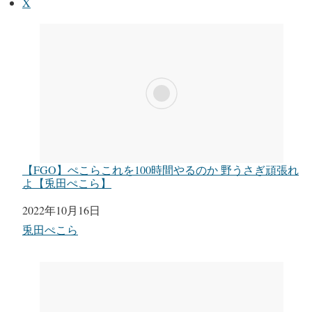
X
【FGO】ぺこらこれを100時間やるのか 野うさぎ頑張れ
よ【兎田ぺこら】
日付
2022年10月16日
関連理由
兎田ぺこら