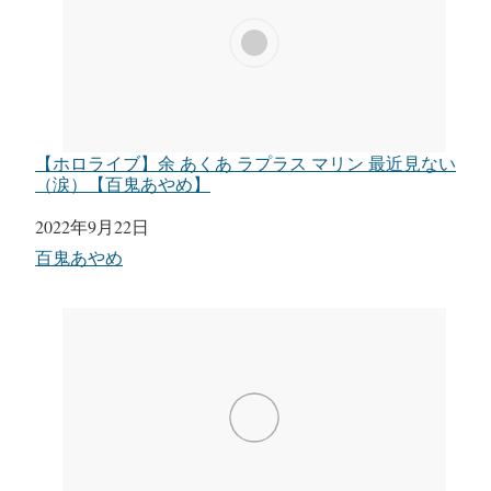
【ホロライブ】余 あくあ ラプラス マリン 最近見ない
（涙）【百鬼あやめ】
日付
2022年9月22日
関連理由
百鬼あやめ