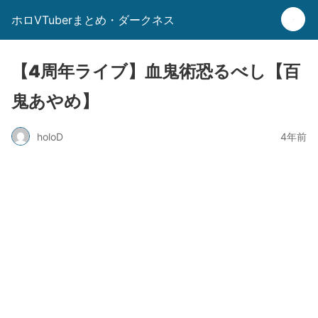
ホロVTuberまとめ・ダークネス
【4周年ライブ】血鬼術恐るべし【百
鬼あやめ】
holoD
4年前