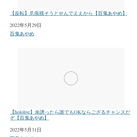
【反転】爪痕残そうとせんでええから【百鬼あやめ】
日付
2022年5月29日
関連理由
百鬼あやめ
【hololive】余誘ったら誰でもOKならござるチャンスだ
ぞ【百鬼あやめ】
日付
2022年5月31日