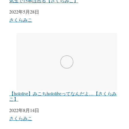
気玉で15串は出る【さくらみこ】
日付
2022年5月28日
関連理由
さくらみこ
【hololive】みこちhololibeってなんだよ…【さくらみ
こ】
日付
2022年8月14日
関連理由
さくらみこ