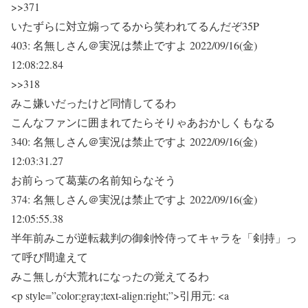
>>371
いたずらに対立煽ってるから笑われてるんだぞ35P
403:
名無しさん＠実況は禁止ですよ
2022/09/16(金)
12:08:22.84
>>318
みこ嫌いだったけど同情してるわ
こんなファンに囲まれてたらそりゃあおかしくもなる
340:
名無しさん＠実況は禁止ですよ
2022/09/16(金)
12:03:31.27
お前らって葛葉の名前知らなそう
374:
名無しさん＠実況は禁止ですよ
2022/09/16(金)
12:05:55.38
半年前みこが逆転裁判の御剣怜侍ってキャラを「剣持」っ
て呼び間違えて
みこ無しが大荒れになったの覚えてるわ
<p style=”color:gray;text-align:right;”>引用元: <a