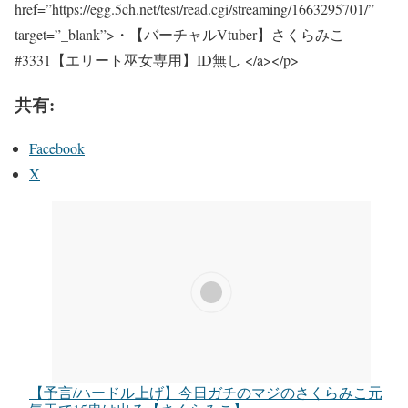
href=”https://egg.5ch.net/test/read.cgi/streaming/1663295701/”
target=”_blank”>・【バーチャルVtuber】さくらみこ
#3331【エリート巫女専用】ID無し </a></p>
共有:
Facebook
X
【予言/ハードル上げ】今日ガチのマジのさくらみこ元