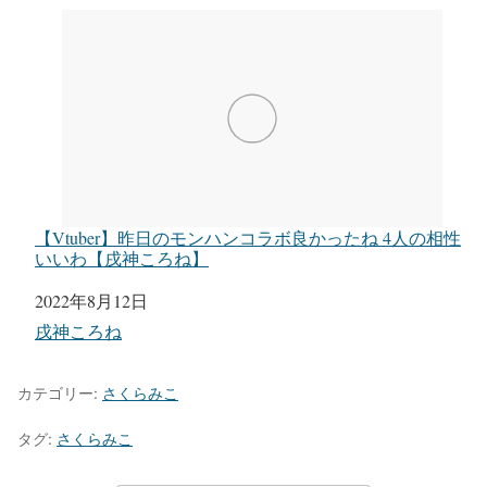
【Vtuber】昨日のモンハンコラボ良かったね 4人の相性
いいわ【戌神ころね】
日付
2022年8月12日
関連理由
戌神ころね
カテゴリー:
さくらみこ
タグ:
さくらみこ