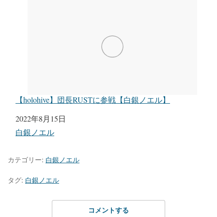
【holohive】団長RUSTに参戦【白銀ノエル】
日付
2022年8月15日
関連理由
白銀ノエル
カテゴリー:
白銀ノエル
タグ:
白銀ノエル
コメントする