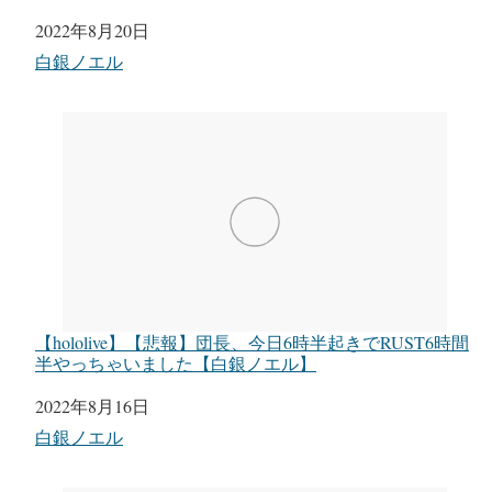
日付
2022年8月20日
関連理由
白銀ノエル
【hololive】【悲報】団長、今日6時半起きでRUST6時間
半やっちゃいました【白銀ノエル】
日付
2022年8月16日
関連理由
白銀ノエル