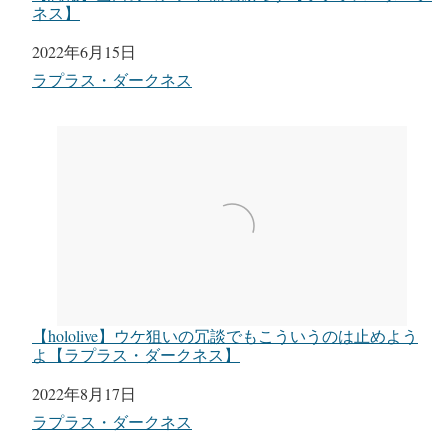
ネス】
日付
2022年6月15日
関連理由
ラプラス・ダークネス
【hololive】ウケ狙いの冗談でもこういうのは止めよう
よ【ラプラス・ダークネス】
日付
2022年8月17日
関連理由
ラプラス・ダークネス