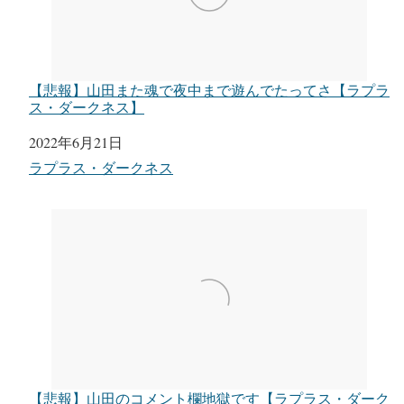
【悲報】山田また魂で夜中まで遊んでたってさ【ラプラ
ス・ダークネス】
日付
2022年6月21日
関連理由
ラプラス・ダークネス
【悲報】山田のコメント欄地獄です【ラプラス・ダーク