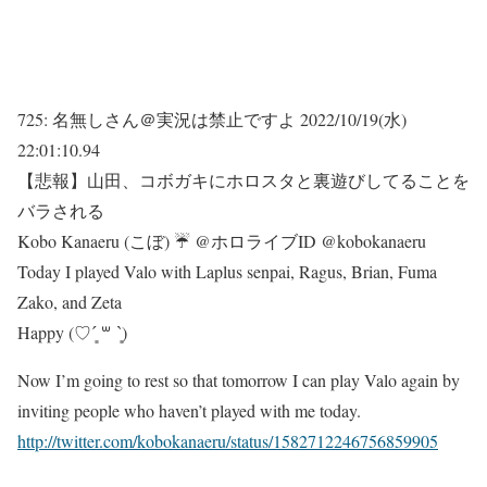
725:
名無しさん＠実況は禁止ですよ
2022/10/19(水)
22:01:10.94
【悲報】山田、コボガキにホロスタと裏遊びしてることを
バラされる
Kobo Kanaeru (こぼ) ☔ @ホロライブID @kobokanaeru
Today I played Valo with Laplus senpai, Ragus, Brian, Fuma
Zako, and Zeta
Happy (♡ˊ͈ ꒳ ˋ͈)
Now I’m going to rest so that tomorrow I can play Valo again by
inviting people who haven’t played with me today.
http://twitter.com/kobokanaeru/status/1582712246756859905