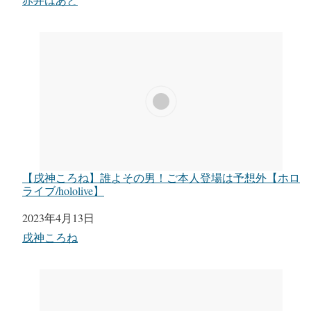
【戌神ころね】誰よその男！ご本人登場は予想外【ホロ
ライブ/hololive】
日付
2023年4月13日
関連理由
戌神ころね