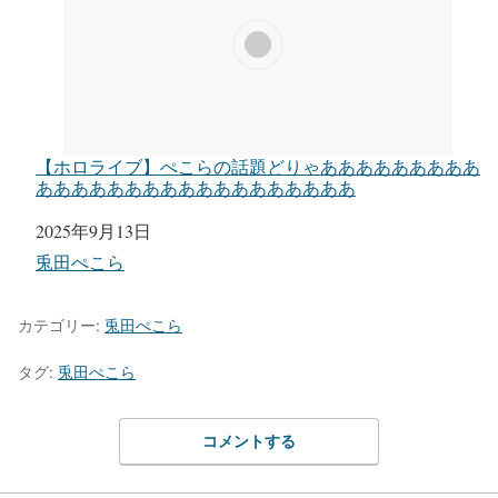
【ホロライブ】ぺこらの話題どりゃあああああああああ
ああああああああああああああああああ
日付
2025年9月13日
関連理由
兎田ぺこら
カテゴリー:
兎田ぺこら
タグ:
兎田ぺこら
コメントする