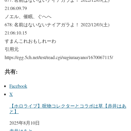
21:06:09.79
ノエル、催眠、ぐへへ
678:
名前はないないナイアガラよ！
2022/12/03(土)
21:06:10.15
すまんこれおもしれーわ
引用元
https://egg.5ch.net/test/read.cgi/sugiuraayano/1670067115/
共有:
Facebook
X
【ホロライブ】呪物コレクターとコラボは草【赤井はあ
と】
日付
2025年8月10日
関連理由
赤井はあと