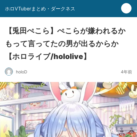
ホロVTuberまとめ・ダークネス
【兎田ぺこら】ぺこらが嫌われるか
もって言ってたの男が出るからか
【ホロライブ/hololive】
holoD
4年前