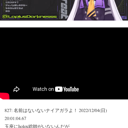
827:
名前はないないナイアガラよ！
2022/12/04(日)
20:01:04.67
玉座にholox総帥がいないんだが