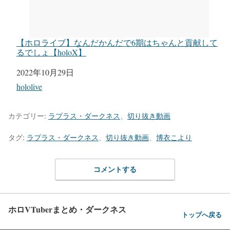
【ホロライブ】なんだかんだで6期はちゃんと貢献して
るでしょ【holoX】
日付
2022年10月29日
関連理由
hololive
カテゴリー:
ラプラス・ダークネス
、
切り抜き動画
タグ:
ラプラス・ダークネス
、
切り抜き動画
、
博衣こより
コメントする
ホロVTuberまとめ・ダークネス
トップへ戻る