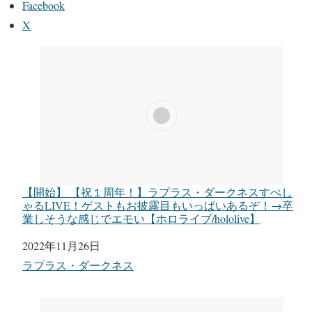
Facebook
X
【開始】 【祝１周年！】ラプラス・ダークネスすぺし
ゃるLIVE！ゲストもお披露目もいっぱいあるぞ！→卒
業しそうな感じでエモい【ホロライブ/hololive】
日付
2022年11月26日
関連理由
ラプラス・ダークネス