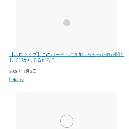
【ホロライブ】このパーティに参加しなかった奴が闇と
して叩かれてるだろ？
日付
2026年1月5日
関連理由
hololive