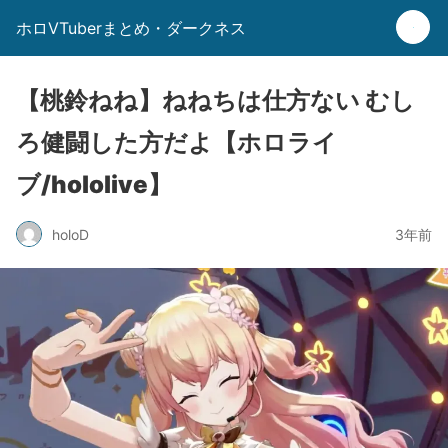
ホロVTuberまとめ・ダークネス
【桃鈴ねね】ねねちは仕方ない むし
ろ健闘した方だよ【ホロライ
ブ/hololive】
holoD
3年前