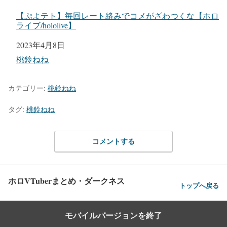
【ぷよテト】毎回レート絡みでコメがざわつくな【ホロ
ライブ/hololive】
日付
2023年4月8日
関連理由
桃鈴ねね
カテゴリー:
桃鈴ねね
タグ:
桃鈴ねね
コメントする
ホロVTuberまとめ・ダークネス
トップへ戻る
モバイルバージョンを終了