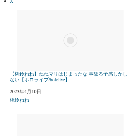
X
【桃鈴ねね】ねねマリはじまったな 事故る予感しかし
ない【ホロライブ/hololive】
日付
2023年4月10日
関連理由
桃鈴ねね