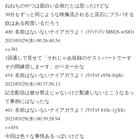
ねねちのやつは面白い企画だとは思ったけどな
30分もずっと同じような映像流されると流石にブラバする
奴はある程度いるだろう
400:
名前はないないナイアガラよ！ (ﾃﾃﾝﾃﾝﾃﾝ MM26-wSlO)
2023/03/29(水) 00:26:40.54
>>381
1回通しで見せて「それじゃあ収録のゲストパートでーす
その間練習しまーす」がベターかな
454:
名前はないないナイアガラよ！ (ﾜｯﾁｮｲ e958-Srph)
2023/03/29(水) 00:37:50.13
記念配信は被せ禁止じゃないけど配慮しないとこうなるっ
て事例にはなったな
461:
名前はないないナイアガラよ！ (ﾜｯﾁｮｲ 810c-1gXh)
2023/03/29(水) 00:39:28.94
>>454
今回は色々な事情あるっぽいけどな