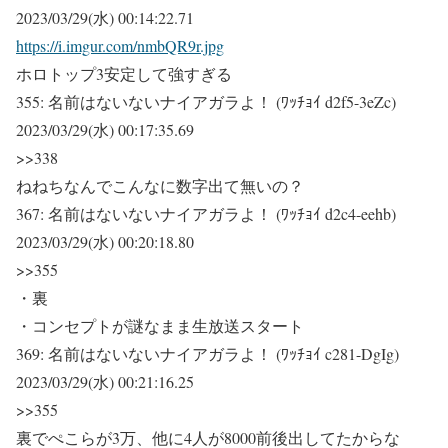
2023/03/29(水) 00:14:22.71
https://i.imgur.com/nmbQR9r.jpg
ホロトップ3安定して強すぎる
355:
名前はないないナイアガラよ！ (ﾜｯﾁｮｲ d2f5-3eZc)
2023/03/29(水) 00:17:35.69
>>338
ねねちなんでこんなに数字出て無いの？
367:
名前はないないナイアガラよ！ (ﾜｯﾁｮｲ d2c4-eehb)
2023/03/29(水) 00:20:18.80
>>355
・裏
・コンセプトが謎なまま生放送スタート
369:
名前はないないナイアガラよ！ (ﾜｯﾁｮｲ c281-DgIg)
2023/03/29(水) 00:21:16.25
>>355
裏でぺこらが3万、他に4人が8000前後出してたからな