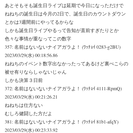
あとそもそも誕生日ライブは延期で今日になっただけで
ねねちの誕生日は今月の2日で、誕生日のカウントダウン
とかは3週間前にやってるからな
しかも誕生日ライブやるって告知が直前すぎたりとか
色々な事情が重なってこの数字
357:
名前はないないナイアガラよ！ (ﾜｯﾁｮｲ 0283-g2BU)
2023/03/29(水) 00:18:56.86
ねねちのイベント数字出なかったってあるけど裏ぺこらの
被せ有りならしゃないじゃん
しかも決算３日前
372:
名前はないないナイアガラよ！ (ﾜｯﾁｮｲ 4111-RpmQ)
2023/03/29(水) 00:21:26.21
ねねちは仕方ない
むしろ健闘した方だよ
381:
名前はないないナイアガラよ！ (ﾜｯﾁｮｲ 81b1-afqY)
2023/03/29(水) 00:23:33.92