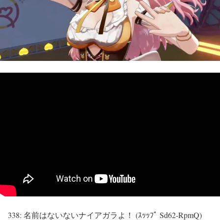
338:
名前はないないナイアガラよ！ (ｽｯｯﾌﾟ Sd62-RpmQ)