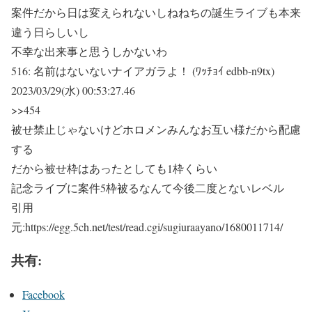
案件だから日は変えられないしねねちの誕生ライブも本来
違う日らしいし
不幸な出来事と思うしかないわ
516:
名前はないないナイアガラよ！ (ﾜｯﾁｮｲ edbb-n9tx)
2023/03/29(水) 00:53:27.46
>>454
被せ禁止じゃないけどホロメンみんなお互い様だから配慮
する
だから被せ枠はあったとしても1枠くらい
記念ライブに案件5枠被るなんて今後二度とないレベル
引用
元:https://egg.5ch.net/test/read.cgi/sugiuraayano/1680011714/
共有:
Facebook