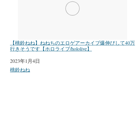
【桃鈴ねね】ねねちのエロゲアーカイブ爆伸びして40万
行きそうです【ホロライブ/hololive】
日付
2023年1月4日
関連理由
桃鈴ねね