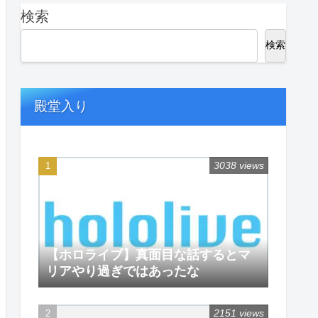
検索
検索
殿堂入り
3038 views
【ホロライブ】真面目な話するとマ
リアやり過ぎではあったな
2151 views