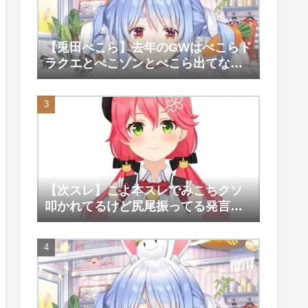
【兎田ぺこら】去年のGWはぺこらド
ラクエとぺこゾンとぺこら出てない
大会しか覚えてない【ホロライ
ブ/hololive】
【次スレ】こよ本スレでみこちクソ
叩かれてるけど尻尾振ってる発言が
そんなに気にくわなかったのか？
【さくらみこ】