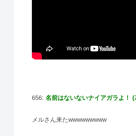
656:
名前はないないナイアガラよ！ (ｽｯﾌﾟ 
メルさん来たwwwwwwwww