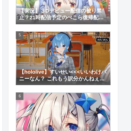
【実況】３Dデビュー配信の被り禁
止？21時配信予定のぺこら復帰配信
がなぜか始まらない件【兎田ぺこ
ら】
【hololive】すいせい<<<いいわけバ
ニーなん？ これもう訳分かんねぇな
【星街すいせい/兎田ぺこら】