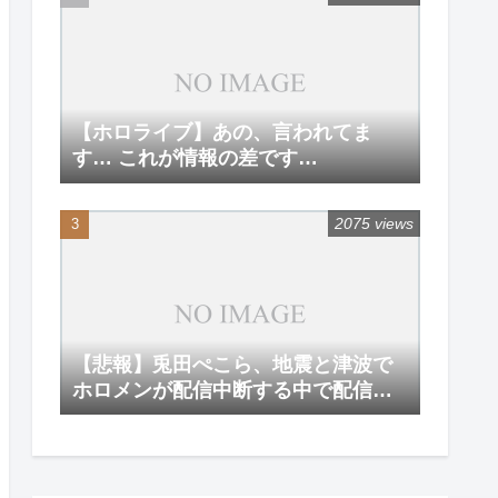
【ホロライブ】あの、言われてま
す… これが情報の差です…
2075 views
【悲報】兎田ぺこら、地震と津波で
ホロメンが配信中断する中で配信を
強行してしまう