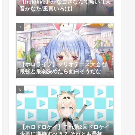
【hololive】かなござなんて無い【天
音かなた/風真いろは】
【ホロライブ】マリオテニス大会も
最強と最弱決めたら面白そうだな
【ホロドロケイ】これ第2回ドロケイ
企画に期待すべき？ それとも最初で