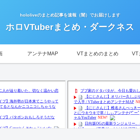
hololiveのまとめ記事を速報（闇）でお届けします
ホロVTuberまとめ・ダークネス
画
アンテナMAP
VTまとめのまとめ
V