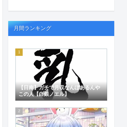
月間ランキング
【日南】ガチで月収なんぼあるんや
この人【白銀ノエル】