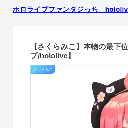
ホロライブファンタジっち hololive 3rd
【さくらみこ】本物の最下
ブ/hololive】
さくらみこ