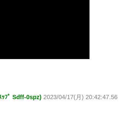
Sdff-0spz)
2023/04/17(月) 20:42:47.56