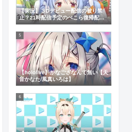
【実況】３Dデビュー配信の被り禁
止？21時配信予定のぺこら復帰配信
がなぜか始まらない件【兎田ぺこ
ら】
【hololive】かなござなんて無い【天
音かなた/風真いろは】