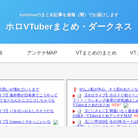
hololiveのまとめ記事を速報（闇）でお届けします
ホロVTuberまとめ・ダークネス
画
アンテナMAP
VTまとめのまとめ
V