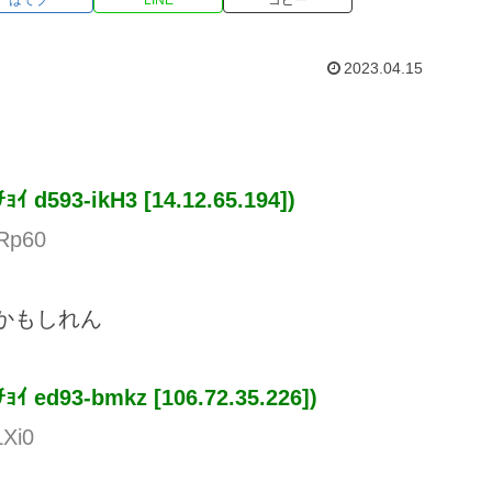
はてブ
LINE
コピー
2023.04.15
ﾁｮｲ
d593-ikH3 [14.12.65.194])
0Rp60
かもしれん
ﾁｮｲ
ed93-bmkz [106.72.35.226])
LXi0