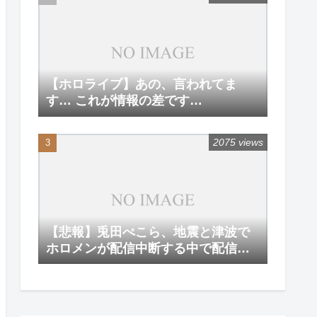
【ホロライブ】あの、言われてま
す… これが情報の差です…
2075 views
【悲報】兎田ぺこら、地震と津波で
ホロメンが配信中断する中で配信を
強行してしまう