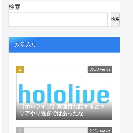
検索
検索
殿堂入り
3038 views
【ホロライブ】真面目な話するとマ
リアやり過ぎではあったな
2151 views