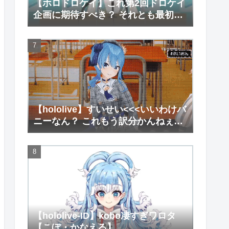
【ホロドロケイ】これ第2回ドロケイ
企画に期待すべき？ それとも最初で
最後にすべき？【ホロライ
ブ/hololive】
【hololive】すいせい<<<いいわけバ
ニーなん？ これもう訳分かんねぇな
【星街すいせい/兎田ぺこら】
【hololive-ID】kobo凄すぎワロタ
【こぼ・かなえる】