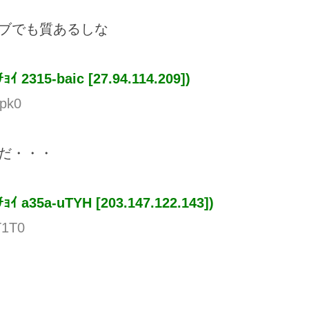
ブでも質あるしな
ﾁｮｲ
2315-baic [27.94.114.209])
rpk0
だ・・・
ﾁｮｲ
a35a-uTYH [203.147.122.143])
T1T0