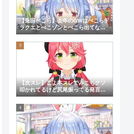
【兎田ぺこら】去年のGWはぺこらド
ラクエとぺこゾンとぺこら出てない
大会しか覚えてない【ホロライ
ブ/hololive】
【次スレ】こよ本スレでみこちクソ
叩かれてるけど尻尾振ってる発言が
そんなに気にくわなかったのか？
【さくらみこ】