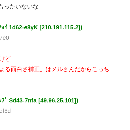
もったいないな
ﾁｮｲ
1d62-e8yK [210.191.115.2])
o7e0
けど
よる面白さ補正」はメルさんだからこっち
ｯﾌﾟ
Sd43-7nfa [49.96.25.101])
df8d