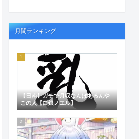
月間ランキング
【日南】ガチで月収なんぼあるんや
この人【白銀ノエル】