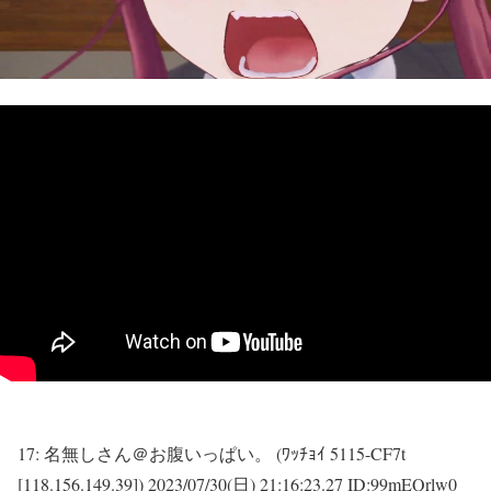
17:
名無しさん＠お腹いっぱい。 (ﾜｯﾁｮｲ 5115-CF7t
[118.156.149.39])
2023/07/30(日) 21:16:23.27 ID:99mEQrlw0