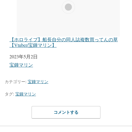
【ホロライブ】船長自分の同人誌複数買ってんの草
【Vtuber/宝鐘マリン】
日付
2023年5月2日
関連理由
宝鐘マリン
カテゴリー:
宝鐘マリン
タグ:
宝鐘マリン
コメントする