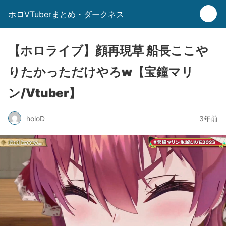
ホロVTuberまとめ・ダークネス
【ホロライブ】顔再現草 船長ここや
りたかっただけやろw【宝鐘マリ
ン/Vtuber】
holoD
3年前