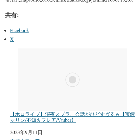
共有:
Facebook
X
【ホロライブ】深夜スプラ、会話がひどすぎるｗ【宝鐘
マリン/不知火フレア/Vtuber】
日付
2023年9月11日