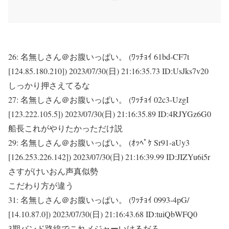
26:
名無しさん＠お腹いっぱい。 (ﾜｯﾁｮｲ 61bd-CF7t
[124.85.180.210])
2023/07/30(日) 21:16:35.73 ID:UsJks7v20
しっかり押さえてるな
27:
名無しさん＠お腹いっぱい。 (ﾜｯﾁｮｲ 02c3-UzgI
[123.222.105.5])
2023/07/30(日) 21:16:35.89 ID:4RJYGz6G0
船長これがやりたかっただけ説
29:
名無しさん＠お腹いっぱい。 (ｵｯﾍﾟｹ Sr91-aUy3
[126.253.226.142])
2023/07/30(日) 21:16:39.99 ID:JIZYu6i5r
さすがけいおん声真似勢
こだわり方が違う
31:
名無しさん＠お腹いっぱい。 (ﾜｯﾁｮｲ 0993-4pG/
[14.10.87.0])
2023/07/30(日) 21:16:43.68 ID:tuiQbWFQ0
3期バンド路線でこれメジャーいけるだろ