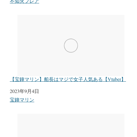
関連理由
不知火フレア
【宝鐘マリン】船長はマジで女子人気ある【Vtuber】
日付
2023年9月4日
関連理由
宝鐘マリン