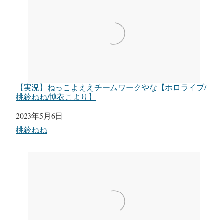
【実況】ねっこよええチームワークやな【ホロライブ/
桃鈴ねね/博衣こより】
日付
2023年5月6日
関連理由
桃鈴ねね