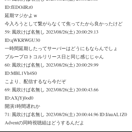
ID:fEDOiIRz0
延期マジかよｗ
今入ろうとして繋がらなくて焦ってたから良かったけど
59:
風吹けば名無し
2023/08/26(土) 20:00:29.13
ID:qWKRWGU30
一時間延期したってサーバーはどうにもならんでしょ
ブループロトコルリリース日と同じ感じじゃん
60:
風吹けば名無し
2023/08/26(土) 20:00:29.99
ID:MBL1Vh4S0
こより、配信するなら今だぞ
69:
風吹けば名無し
2023/08/26(土) 20:00:43.66
ID:AXjYj0od0
開演1時間遅れか
71:
風吹けば名無し
2023/08/26(土) 20:00:44.96 ID:I/auAL1Z0
Adventの同時視聴組はどうするんだよ