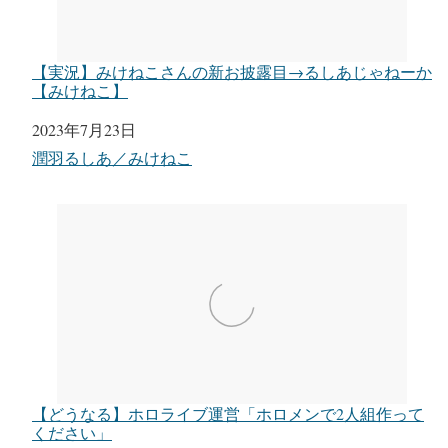
【実況】みけねこさんの新お披露目→るしあじゃねーか
【みけねこ】
日付
2023年7月23日
関連理由
潤羽るしあ／みけねこ
【どうなる】ホロライブ運営「ホロメンで2人組作って
ください」