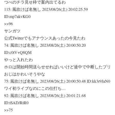
つべのチラ見せ枠で案内出てるわ
115:
風吹けば名無し
2023/08/26(土) 20:02:25.59
ID:mp7akvKG0
>>96
サンガツ
公式Twitterでもアナウンスあったの今見たわ
74:
風吹けば名無し
2023/08/26(土) 20:00:50.20
ID:c0tV+Q8QM
やっと入れたわ
ホロは開始時間送らせせればいいけど途中で中断したプリ
おじはかわいそうやな
75:
風吹けば名無し
2023/08/26(土) 20:00:50.48 ID:kk3r9JaN0
ワイ初ライブなのにこの仕打ち…
92:
風吹けば名無し
2023/08/26(土) 20:01:21.68
ID:tSAD/RtR0
>>75