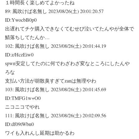
１時間長く楽しめてよかったね
89:
風吹けば名無し
2023/08/26(土) 20:01:20.57
ID:YwocbB0p0
出遅れてチケ購入できなくてむせび泣いてたんやが全体で
鯖落ちしてたんか…
102:
風吹けば名無し
2023/08/26(土) 20:01:44.19
ID:z/HczEiw0
spwn安定してたのに何でわざわざ変なところにしたんや
ろな
支払い方法が胡散臭すぎてzanは無理やわ
103:
風吹けば名無し
2023/08/26(土) 20:01:45.69
ID:TMFG1w+O0
ニコニコでやれ
111:
風吹けば名無し
2023/08/26(土) 20:02:09.56
ID:df09tWbn0
ワイも入れんし延期は助かるわ