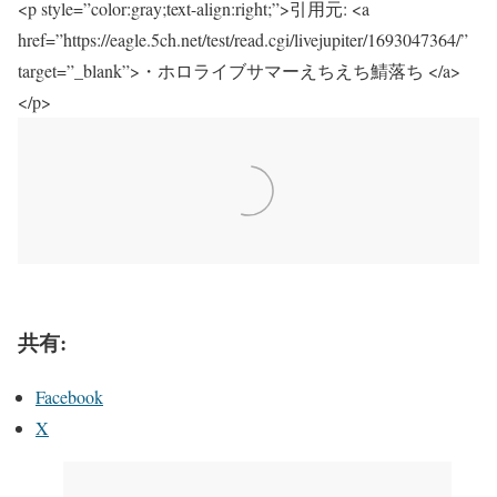
<p style=”color:gray;text-align:right;”>引用元: <a
href=”https://eagle.5ch.net/test/read.cgi/livejupiter/1693047364/”
target=”_blank”>・ホロライブサマーえちえち鯖落ち </a>
</p>
共有:
Facebook
X