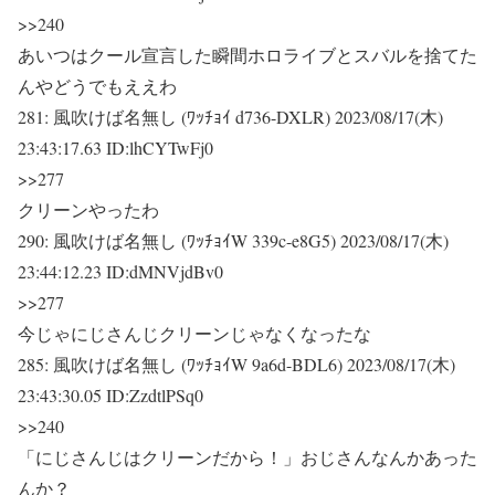
>>240
あいつはクール宣言した瞬間ホロライブとスバルを捨てた
んやどうでもええわ
281:
風吹けば名無し (ﾜｯﾁｮｲ d736-DXLR)
2023/08/17(木)
23:43:17.63 ID:lhCYTwFj0
>>277
クリーンやったわ
290:
風吹けば名無し (ﾜｯﾁｮｲW 339c-e8G5)
2023/08/17(木)
23:44:12.23 ID:dMNVjdBv0
>>277
今じゃにじさんじクリーンじゃなくなったな
285:
風吹けば名無し (ﾜｯﾁｮｲW 9a6d-BDL6)
2023/08/17(木)
23:43:30.05 ID:ZzdtlPSq0
>>240
「にじさんじはクリーンだから！」おじさんなんかあった
んか？