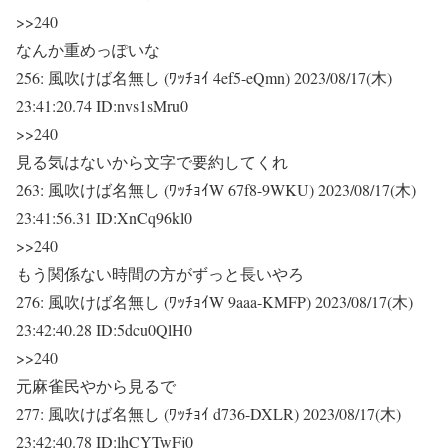
>>240
なんか重めっぽいな
256:
風吹けば名無し (ﾜｯﾁｮｲ 4ef5-eQmn)
2023/08/17(木)
23:41:20.74 ID:nvs1sMru0
>>240
見る気はないから文字で要約してくれ
263:
風吹けば名無し (ﾜｯﾁｮｲW 67f8-9WKU)
2023/08/17(木)
23:41:56.31 ID:XnCq96kl0
>>240
もう関係ない時間の方がずっと長いやろ
276:
風吹けば名無し (ﾜｯﾁｮｲW 9aaa-KMFP)
2023/08/17(木)
23:42:40.28 ID:5dcu0QlH0
>>240
元麻雀民やから見るで
277:
風吹けば名無し (ﾜｯﾁｮｲ d736-DXLR)
2023/08/17(木)
23:42:40.78 ID:lhCYTwFj0