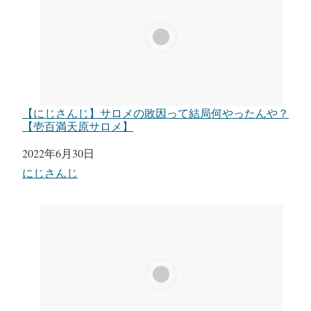
【にじさんじ】サロメの敗因って結局何やったんや？
【壱百満天原サロメ】
日付
2022年6月30日
関連理由
にじさんじ