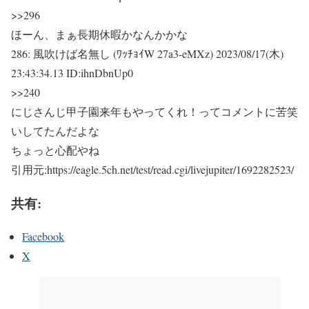
>>296
ほーん、まぁ長期休暇かなんかかな
286:
風吹けば名無し (ﾜｯﾁｮｲW 27a3-eMXz)
2023/08/17(木)
23:43:34.13 ID:ihnDbnUp0
>>240
にじさんじ甲子園来年もやってくれ！ってコメントに苦笑
いしてたんだよな
ちょっと心配やね
引用元:https://eagle.5ch.net/test/read.cgi/livejupiter/1692282523/
共有:
Facebook
X