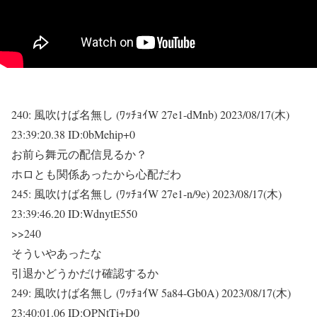
240:
風吹けば名無し (ﾜｯﾁｮｲW 27e1-dMnb)
2023/08/17(木)
23:39:20.38 ID:0bMehip+0
お前ら舞元の配信見るか？
ホロとも関係あったから心配だわ
245:
風吹けば名無し (ﾜｯﾁｮｲW 27e1-n/9e)
2023/08/17(木)
23:39:46.20 ID:WdnytE550
>>240
そういやあったな
引退かどうかだけ確認するか
249:
風吹けば名無し (ﾜｯﾁｮｲW 5a84-Gb0A)
2023/08/17(木)
23:40:01.06 ID:OPNtTi+D0