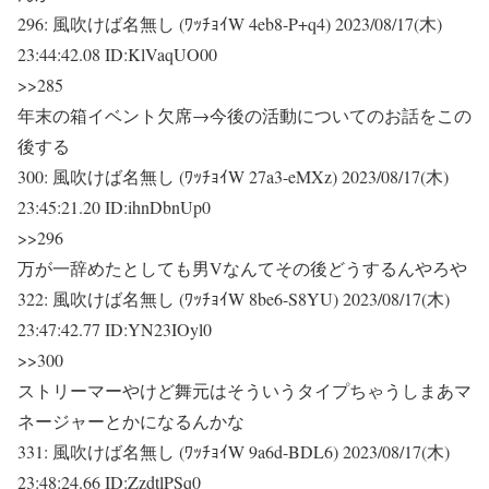
296:
風吹けば名無し (ﾜｯﾁｮｲW 4eb8-P+q4)
2023/08/17(木)
23:44:42.08 ID:KlVaqUO00
>>285
年末の箱イベント欠席→今後の活動についてのお話をこの
後する
300:
風吹けば名無し (ﾜｯﾁｮｲW 27a3-eMXz)
2023/08/17(木)
23:45:21.20 ID:ihnDbnUp0
>>296
万が一辞めたとしても男Vなんてその後どうするんやろや
322:
風吹けば名無し (ﾜｯﾁｮｲW 8be6-S8YU)
2023/08/17(木)
23:47:42.77 ID:YN23IOyl0
>>300
ストリーマーやけど舞元はそういうタイプちゃうしまあマ
ネージャーとかになるんかな
331:
風吹けば名無し (ﾜｯﾁｮｲW 9a6d-BDL6)
2023/08/17(木)
23:48:24.66 ID:ZzdtlPSq0