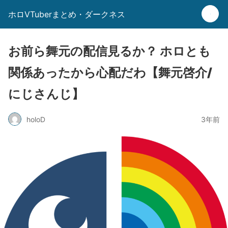
ホロVTuberまとめ・ダークネス
お前ら舞元の配信見るか？ ホロとも
関係あったから心配だわ【舞元啓介/
にじさんじ】
holoD
3年前