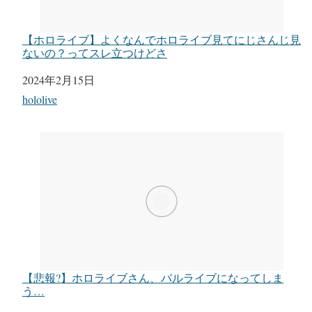
【ホロライブ】よくなんでホロライブ見てにじさんじ見
ないの？ってスレ立つけどさ
日付
2024年2月15日
関連理由
hololive
【悲報?】ホロライブさん、パルライブになってしま
う…