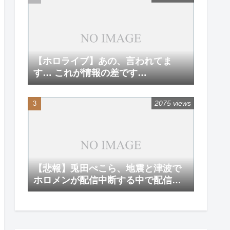
【ホロライブ】あの、言われてま
す… これが情報の差です…
2075 views
【悲報】兎田ぺこら、地震と津波で
ホロメンが配信中断する中で配信を
強行してしまう