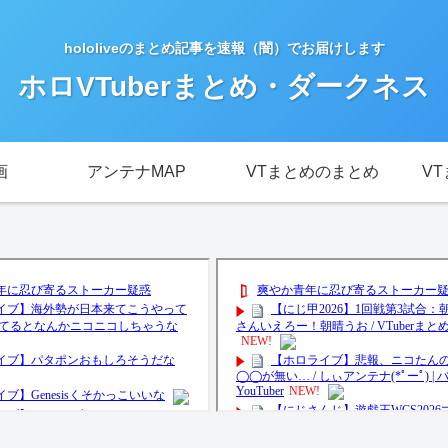
hololiveのまとめ記事を速報（闇）でお届けします
ホロVTuberまとめ・ダークネス
画
アンテナMAP
VTまとめのまとめ
V