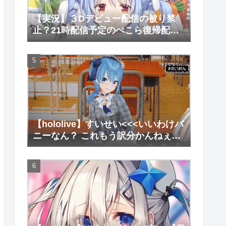
【実況】３Dデビュー配信の被り禁
止？21時配信予定のぺこら復帰配信
がなぜか始まらない件【兎田ぺこ
ら】
【hololive】すいせい<<<いいわけバ
ニーなん？ これもう訳分かんねぇな
【星街すいせい/兎田ぺこら】