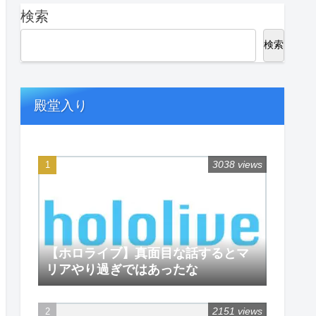
検索
検索
殿堂入り
3038 views
【ホロライブ】真面目な話するとマ
リアやり過ぎではあったな
2151 views