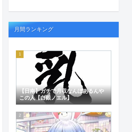
月間ランキング
【日南】ガチで月収なんぼあるんや
この人【白銀ノエル】