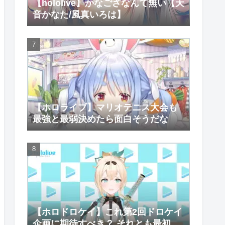
【hololive】かなござなんて無い【天
音かなた/風真いろは】
【ホロライブ】マリオテニス大会も
最強と最弱決めたら面白そうだな
【ホロドロケイ】これ第2回ドロケイ
企画に期待すべき？ それとも最初で