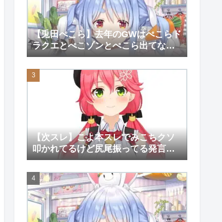
【兎田ぺこら】去年のGWはぺこらド
ラクエとぺこゾンとぺこら出てない
大会しか覚えてない【ホロライ
ブ/hololive】
【次スレ】こよ本スレでみこちクソ
叩かれてるけど尻尾振ってる発言が
そんなに気にくわなかったのか？
【さくらみこ】