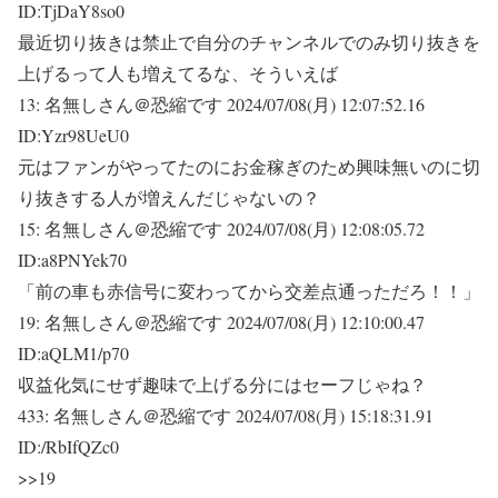
ID:TjDaY8so0
最近切り抜きは禁止で自分のチャンネルでのみ切り抜きを
上げるって人も増えてるな、そういえば
13:
名無しさん＠恐縮です
2024/07/08(月) 12:07:52.16
ID:Yzr98UeU0
元はファンがやってたのにお金稼ぎのため興味無いのに切
り抜きする人が増えんだじゃないの？
15:
名無しさん＠恐縮です
2024/07/08(月) 12:08:05.72
ID:a8PNYek70
「前の車も赤信号に変わってから交差点通っただろ！！」
19:
名無しさん＠恐縮です
2024/07/08(月) 12:10:00.47
ID:aQLM1/p70
収益化気にせず趣味で上げる分にはセーフじゃね？
433:
名無しさん＠恐縮です
2024/07/08(月) 15:18:31.91
ID:/RbIfQZc0
>>19