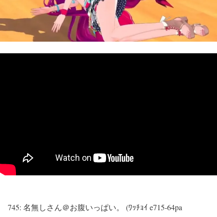
745:
名無しさん＠お腹いっぱい。 (ﾜｯﾁｮｲ e715-64pa