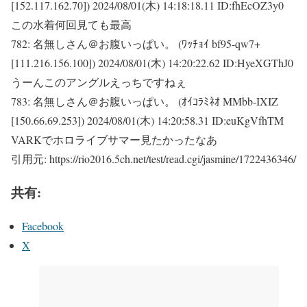
[152.117.162.70])
2024/08/01(木) 14:18:18.11 ID:fhEcOZ3y0
この水着何回見ても最高
782:
名無しさん＠お腹いっぱい。 (ﾜｯﾁｮｲ bf95-qw7+
[111.216.156.100])
2024/08/01(木) 14:20:22.62 ID:HyeXGThJ0
うーんこのアングルえっちですねぇ
783:
名無しさん＠お腹いっぱい。 (ｵｲｺﾗﾐﾈｵ MMbb-IXIZ
[150.66.69.253])
2024/08/01(木) 14:20:58.31 ID:euKgVfhTM
VARKでホロライブサマー見たかったなあ
引用元: https://rio2016.5ch.net/test/read.cgi/jasmine/1722436346/
共有:
Facebook
X