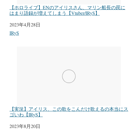
【ホロライブ】ENのアイリスさん、マリン船長の罠に
はまり語録が増えてしまう【Vtuber/IRyS】
日付
2023年4月28日
関連理由
IRyS
【実況】アイリス、この歌をこんだけ歌えるの本当にス
ゴいわ【IRyS】
日付
2023年8月20日