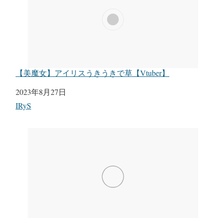
【美魔女】アイリスうきうきで草【Vtuber】
日付
2023年8月27日
関連理由
IRyS