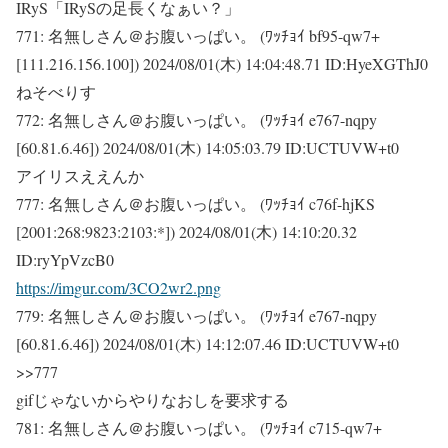
IRyS「IRySの足長くなぁい？」
771:
名無しさん＠お腹いっぱい。 (ﾜｯﾁｮｲ bf95-qw7+
[111.216.156.100])
2024/08/01(木) 14:04:48.71 ID:HyeXGThJ0
ねそべりす
772:
名無しさん＠お腹いっぱい。 (ﾜｯﾁｮｲ e767-nqpy
[60.81.6.46])
2024/08/01(木) 14:05:03.79 ID:UCTUVW+t0
アイリスええんか
777:
名無しさん＠お腹いっぱい。 (ﾜｯﾁｮｲ c76f-hjKS
[2001:268:9823:2103:*])
2024/08/01(木) 14:10:20.32
ID:ryYpVzcB0
https://imgur.com/3CO2wr2.png
779:
名無しさん＠お腹いっぱい。 (ﾜｯﾁｮｲ e767-nqpy
[60.81.6.46])
2024/08/01(木) 14:12:07.46 ID:UCTUVW+t0
>>777
gifじゃないからやりなおしを要求する
781:
名無しさん＠お腹いっぱい。 (ﾜｯﾁｮｲ c715-qw7+