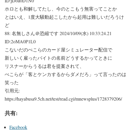
ID:jDoa0D1N0
ホロとも和解してたし、今のとこもう無害ってことか
とはいえ、1度大騒動起こしたから起用は難しいだろうけ
ど
88:
名無しさん＠恐縮です
2024/10/09(水) 10:33:24.21
ID:2oMA0P1L0
こないだのぺこらのカード屋シミュレーター配信で
新しいく雇ったバイトの名前どうするかってときに
リスナーからうるは君を提案されて、
ぺこらが「客とケンカするからダメだろ」って言ったのは
笑った
引用元:
https://hayabusa9.5ch.net/test/read.cgi/mnewsplus/1728379206/
共有:
Facebook