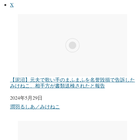
X
【泥沼】元夫で歌い手のまふまふを名誉毀損で告訴した
みけねこ、相手方が書類送検されたと報告
日付
2024年5月29日
関連理由
潤羽るしあ／みけねこ