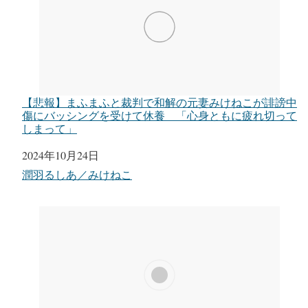
【悲報】まふまふと裁判で和解の元妻みけねこが誹謗中
傷にバッシングを受けて休養 「心身ともに疲れ切って
しまって」
日付
2024年10月24日
関連理由
潤羽るしあ／みけねこ