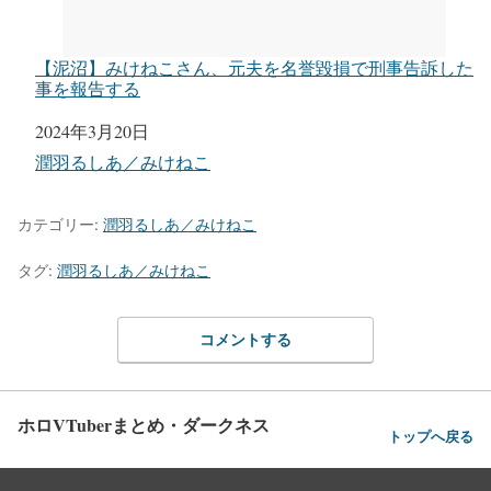
【泥沼】みけねこさん、元夫を名誉毀損で刑事告訴した
事を報告する
日付
2024年3月20日
関連理由
潤羽るしあ／みけねこ
カテゴリー:
潤羽るしあ／みけねこ
タグ:
潤羽るしあ／みけねこ
コメントする
ホロVTuberまとめ・ダークネス
トップへ戻る