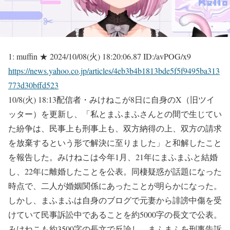
1:
muffin ★
2024/10/08(火) 18:20:06.87 ID:/avPOG/x9
https://news.yahoo.co.jp/articles/4eb3b4b1813bde5f5f9495ba313
773d30bffd523
10/8(火) 18:13配信者・みけねこが8日に自身のX（旧ツイ
ッター）を更新し、「私とまふまふさんとの間で生じてい
た紛争は、民事上も刑事上も、双方納得の上、双方の請求
を放棄するという形で解決に至りました」と和解したこと
を報告した。みけねこは今年1月、21年にまふまふと結婚
し、22年に離婚したことを公表。同棲疑惑が話題になった
時点で、二人が婚姻関係にあったことが明らかになった。
しかし、まふまふは自身のブログで元妻から誹謗中傷を受
けていて民事訴訟中であることを約5000字の長文で公表。
みけねこも約3500字の長文で反論し、まふまふを刑事告訴