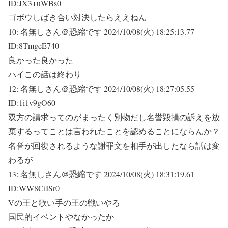
ID:JX3+uWBs0
ゴボウしばき合い対決したらええねん
10:
名無しさん＠恐縮です
2024/10/08(火) 18:25:13.77
ID:8TmgeE740
良かった良かった
ハイこの話は終わり
12:
名無しさん＠恐縮です
2024/10/08(火) 18:27:05.55
ID:1i1v9gO60
双方の請求ってのがまったく別物だし名誉毀損の訴えを放
棄するってことは言われたことを認めることにならんか？
名誉が回復されるような謝罪文を相手が出したなら話は変
わるが
13:
名無しさん＠恐縮です
2024/10/08(火) 18:31:19.61
ID:WW8CiISr0
Vの王と歌い手の王の戦いやろ
国民的イベントやなかったか