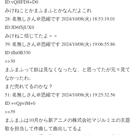
ID:vQHFD8+D0
みけねことかまふまふとかなんだよこれ
28:
名無しさん＠恐縮です
2024/10/08(火) 18:53:19.01
ID:JD6fSjUX0
みけねこ信じてたよ＞＜
39:
名無しさん＠恐縮です
2024/10/08(火) 19:06:55.86
ID:tflu0B330
>>30
まふまふって奴は見なくなったな、と思ってたが元々見て
なかったわ。
まだ売れてるのかな？
51:
名無しさん＠恐縮です
2024/10/08(火) 19:25:32.56
ID:+vQpviM+0
>>39
まふまふは10月から新アニメの株式会社マジルミエの主題
歌を担当して作曲して曲出してるよ