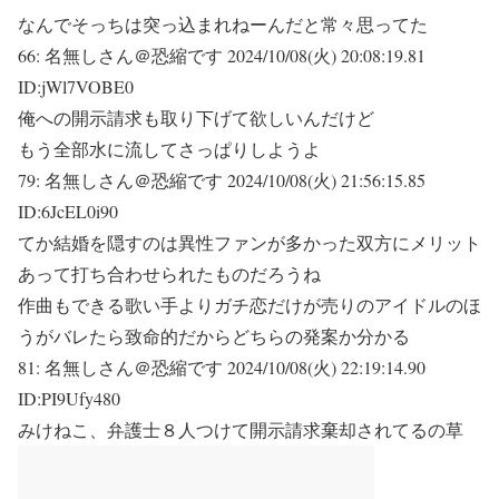
なんでそっちは突っ込まれねーんだと常々思ってた
66:
名無しさん＠恐縮です
2024/10/08(火) 20:08:19.81
ID:jWl7VOBE0
俺への開示請求も取り下げて欲しいんだけど
もう全部水に流してさっぱりしようよ
79:
名無しさん＠恐縮です
2024/10/08(火) 21:56:15.85
ID:6JcEL0i90
てか結婚を隠すのは異性ファンが多かった双方にメリット
あって打ち合わせられたものだろうね
作曲もできる歌い手よりガチ恋だけが売りのアイドルのほ
うがバレたら致命的だからどちらの発案か分かる
81:
名無しさん＠恐縮です
2024/10/08(火) 22:19:14.90
ID:PI9Ufy480
みけねこ、弁護士８人つけて開示請求棄却されてるの草