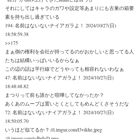
それにしてはキャラのガワや設定等あまりにも古巣の箱要
素を持ち出し過ぎている
194:
名前はないないナイアガラよ！
2024/10/27(日)
18:58:59.38
>>175
まぁ側の権利を会社が持ってるのがおかしいと思ってる人
たちは結構いっぱいいるからなぁ
この辺の話は平行線でどうやっても相容れないわなぁ
47:
名前はないないナイアガラよ！
2024/10/27(日)
18:48:48.82
まつりって前も誰かと喧嘩してなかったか？
あくあのムーブは置いとくとしてもめんどくさそうだな
72:
名前はないないナイアガラよ！
2024/10/27(日)
18:50:05.70
いうほど似てるか？://i.imgur.com/l3vikhe.jpeg
://i.imgur.com/vdbrIvD.png