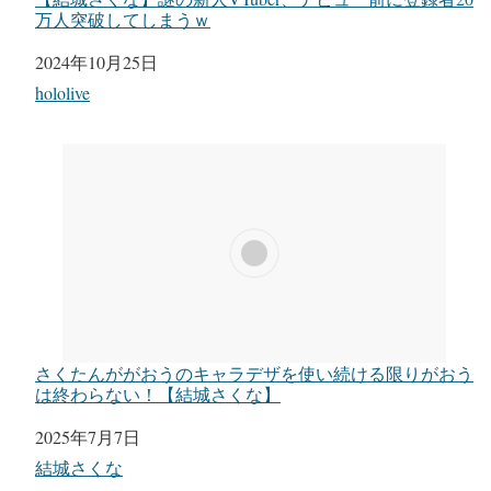
万人突破してしまうｗ
日付
2024年10月25日
関連理由
hololive
さくたんががおうのキャラデザを使い続ける限りがおう
は終わらない！【結城さくな】
日付
2025年7月7日
関連理由
結城さくな