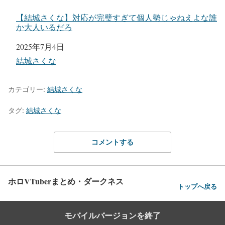
【結城さくな】対応が完璧すぎて個人勢じゃねえよな誰
か大人いるだろ
日付
2025年7月4日
関連理由
結城さくな
カテゴリー:
結城さくな
タグ:
結城さくな
コメントする
ホロVTuberまとめ・ダークネス
トップへ戻る
モバイルバージョンを終了