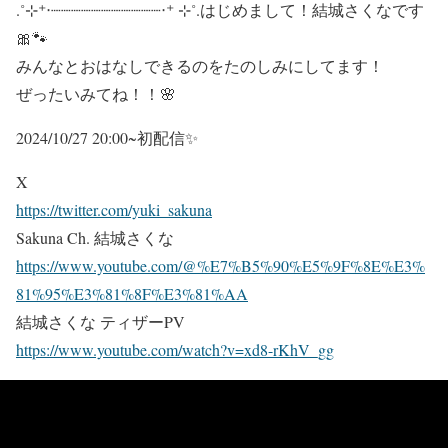
.˚⊹⁺‧┈┈┈┈┈┈┈┈┈┈┈‧⁺ ⊹˚.はじめまして！結城さくなです
🎀🐾
みんなとおはなしできるのをたのしみにしてます！
ぜったいみてね！！🌸
2024/10/27 20:00~初配信✨
X
https://twitter.com/yuki_sakuna
Sakuna Ch. 結城さくな
https://www.youtube.com/@%E7%B5%90%E5%9F%8E%E3%
81%95%E3%81%8F%E3%81%AA
結城さくな ティザーPV
https://www.youtube.com/watch?v=xd8-rKhV_gg