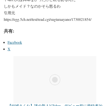
しかもメイド？なのかそら怒るわ
引用元
https://egg.5ch.net/test/read.cgi/sugiuraayano/1730021854/
共有:
Facebook
X
【結城さくな】謎の新人VTuber、デビュー前に登録者20