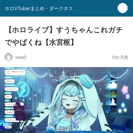
ホロVTuberまとめ・ダークネス
【ホロライブ】すうちゃんこれガチ
でやばくね【水宮枢】
holoD
12か月前