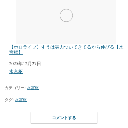
【ホロライブ】すうは実力ついてきてるから伸びる【水
宮枢】
日付
2025年12月27日
関連理由
水宮枢
カテゴリー:
水宮枢
タグ:
水宮枢
コメントする