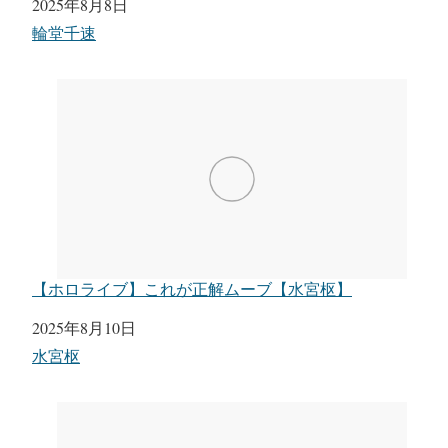
日付
2025年8月8日
関連理由
輪堂千速
【ホロライブ】これが正解ムーブ【水宮枢】
日付
2025年8月10日
関連理由
水宮枢