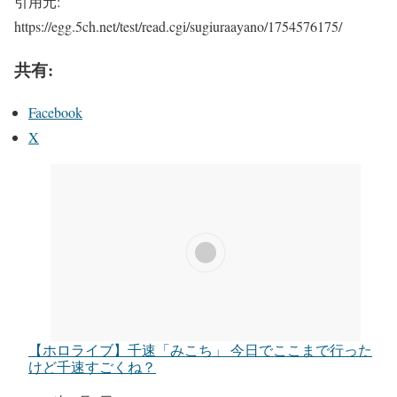
引用元:
https://egg.5ch.net/test/read.cgi/sugiuraayano/1754576175/
共有:
Facebook
X
【ホロライブ】千速「みこち」 今日でここまで行った
けど千速すごくね？