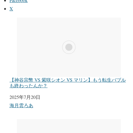
Facebook
X
【神谷宗幣 VS 紫咲シオン VS マリン】もう転生バブル
も終わったんか？
日付
2025年7月20日
関連理由
海月雲ろあ