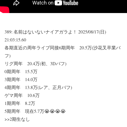
389:
名前はないないナイアガラよ！
2025/08/17(日)
21:03:15.60
各期直近の周年ライブ同接6期周年 20.5万(沙花叉卒業バ
フ)
リグ周年 20.4万(初、3Dバフ)
0期周年 15.5万
3期周年 14.0万
4期周年 13.8万(レア、正月バフ)
ゲマ周年 10.6万
1期周年 8.2万
5期周年 現在5.7万😭😭😭😭
>>2
期生なし