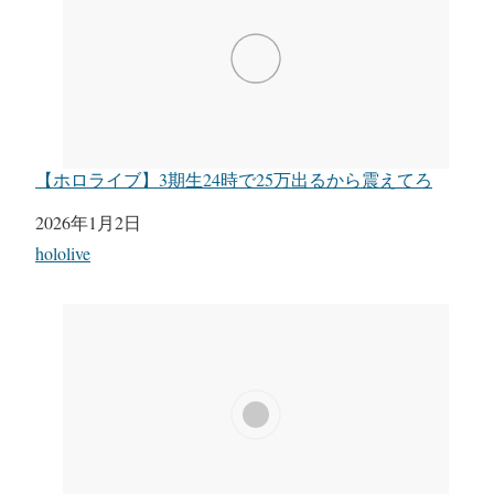
【ホロライブ】3期生24時で25万出るから震えてろ
日付
2026年1月2日
関連理由
hololive