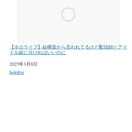
【ホロライブ】結構昔から言われてるけど配信組とアイ
ドル組に分ければいいのに
日付
2025年3月8日
関連理由
hololive