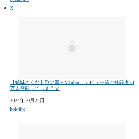
X
【結城さくな】謎の新人VTuber、デビュー前に登録者20
万人突破してしまうｗ
日付
2024年10月25日
関連理由
hololive