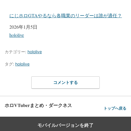
にじホロGTAやるなら各職業のリーダーは誰が適任？
日付
2026年1月5日
関連理由
hololive
カテゴリー:
hololive
タグ:
hololive
コメントする
ホロVTuberまとめ・ダークネス
トップへ戻る
モバイルバージョンを終了