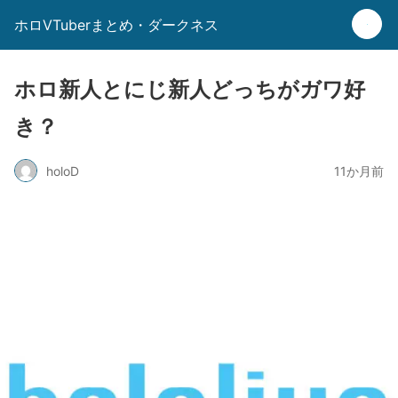
ホロVTuberまとめ・ダークネス
ホロ新人とにじ新人どっちがガワ好
き？
holoD
11か月前