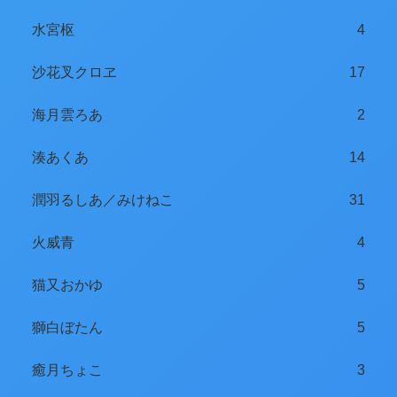
水宮枢
4
沙花叉クロヱ
17
海月雲ろあ
2
湊あくあ
14
潤羽るしあ／みけねこ
31
火威青
4
猫又おかゆ
5
獅白ぼたん
5
癒月ちょこ
3