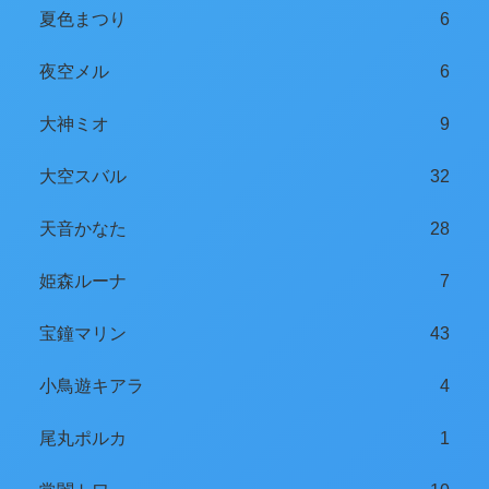
夏色まつり
6
夜空メル
6
大神ミオ
9
大空スバル
32
天音かなた
28
姫森ルーナ
7
宝鐘マリン
43
小鳥遊キアラ
4
尾丸ポルカ
1