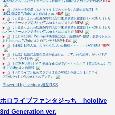
viviONとけもりふパートナーシップ提携や / VTuberまとめアンテナMAP
NEW!
ばあちゃる引退しまふううう【ばあちゃるくん誕生日配信】🐴
[2026.08.09] / VTuberまとめのまとめ
NEW!
けもみみりふれっ!活動5周年記念♡3D新衣装お披露目！viviONとけもり
ふパートナーシップ提携や / VTuberまとめのまとめ
NEW!
けもみみりふれっ!活動5周年記念♡3D新衣装お披露目！viviONとけもり
ふパートナーシップ提携や / VTuberまとめのまとめ
NEW!
【にじ甲2026】Winners準決勝第1試合：流星MW - 麒麟！麒麟うおおお
おおおおおお / VTuberまとめアンテナMAP
NEW!
【速報】日本人達、ようやく気づいた模様・・・・・ / ANTENA
NEW!
【戦慄】結婚式直前の夫婦が直面した「リアル死の恐怖」がヤバすぎ
る・・・・ / ANTENA
【VCR RUST3】＃７ 快適な拠点ができ・・・た！？【猫宮ひなた】 / V
速！ Vtuberまとめ速報
【ホロライブ】改めてラジオ体操の有能さを感じた【ホロライ
ブ/hololive】 / Vtuberまとめアンテナ
Powered by livedoor 相互RSS
ホロライブファンタジっち hololive
3rd Generation ver.