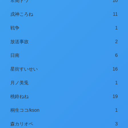
常闇トワ
10
戌神ころね
11
戦争
1
放送事故
2
日南
6
星街すいせい
16
月ノ美兎
1
桃鈴ねね
19
桐生ココ/kson
1
森カリオペ
3