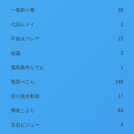
一条莉々華
16
七詩ムメイ
2
不知火フレア
15
会議
3
儒烏風亭らでん
1
兎田ぺこら
149
切り抜き動画
17
博衣こより
63
古石ビジュー
4