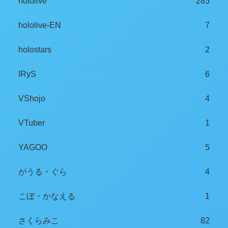
hololive
285
hololive-EN
7
holostars
2
IRyS
6
VShojo
4
VTuber
1
YAGOO
5
がうる・ぐら
4
こぼ・かなえる
1
さくらみこ
82