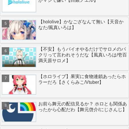
がマジで嫌い【白銀ノエル】
【hololive】かなござなんて無い【天音か
なた/風真いろは】
【不安】もうバイオやるだけでサロメのパ
クリって言われそうだな【風真いろは/壱百
満天原サロメ】
【ホロライブ】果実に食物連鎖あったらホ
ラーだろ【さくらみこ/Vtuber】
お前ら舞元の配信見るか？ ホロとも関係あ
ったから心配だわ【舞元啓介/にじさんじ】