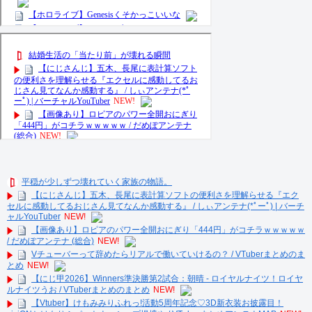
平穏が少しずつ壊れていく家族の物語。
【にじさんじ】五木、長尾に表計算ソフトの便利さを理解らせる『エク
セルに感動してるおじさん見てなんか感動する』 / しぃアンテナ(*ﾟーﾟ) | バーチ
ャルYouTuber
NEW!
【画像あり】ロピアのパワー全開おにぎり「444円」がコチラｗｗｗｗｗ
/ だめぽアンテナ (総合)
NEW!
Vチューバーって辞めたらリアルで働いていけるの？ / VTuberまとめのま
とめ
NEW!
【にじ甲2026】Winners準決勝第2試合：朝晴 - ロイヤルナイツ！ロイヤ
ルナイツうお / VTuberまとめのまとめ
NEW!
【Vtuber】けもみみりふれっ!活動5周年記念♡3D新衣装お披露目！