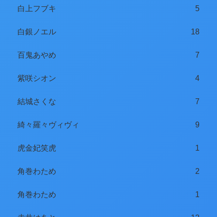
白上フブキ
5
白銀ノエル
18
百鬼あやめ
7
紫咲シオン
4
結城さくな
7
綺々羅々ヴィヴィ
9
虎金妃笑虎
1
角巻わため
2
角巻わため
1