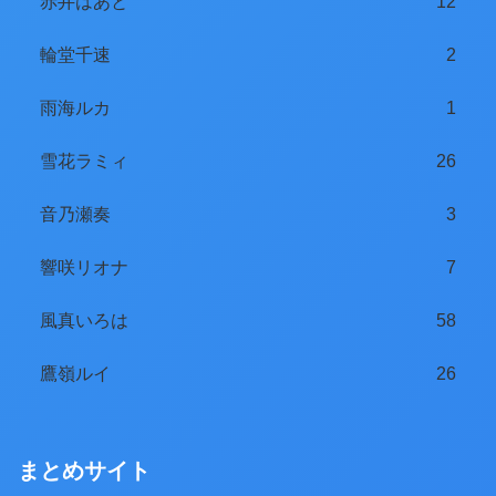
赤井はあと
12
輪堂千速
2
雨海ルカ
1
雪花ラミィ
26
音乃瀬奏
3
響咲リオナ
7
風真いろは
58
鷹嶺ルイ
26
まとめサイト