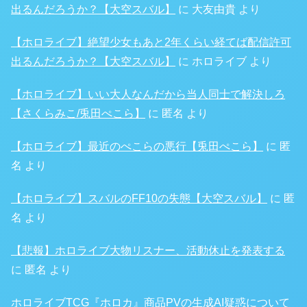
出るんだろうか？【大空スバル】
に
大友由貴
より
【ホロライブ】絶望少女もあと2年くらい経てば配信許可
出るんだろうか？【大空スバル】
に
ホロライブ
より
【ホロライブ】いい大人なんだから当人同士で解決しろ
【さくらみこ/兎田ぺこら】
に
匿名
より
【ホロライブ】最近のぺこらの悪行【兎田ぺこら】
に
匿
名
より
【ホロライブ】スバルのFF10の失態【大空スバル】
に
匿
名
より
【悲報】ホロライブ大物リスナー、活動休止を発表する
に
匿名
より
ホロライブTCG『ホロカ』商品PVの生成AI疑惑について