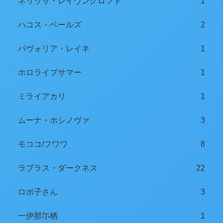
ネリッサ・レイヴンクロフト
1
ハコス・ベールズ
2
パヴォリア・レイネ
1
ホロライブサマー
1
ミライアカリ
1
ムーナ・ホシノヴァ
3
モココ/フワワ
8
ラプラス・ダークネス
22
ロボ子さん
3
一伊那尓栖
1