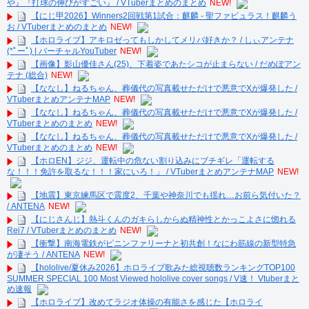
や』『打球の伸びがすごい』 / VTuberまとめのまとめ
NEW!
【にじ甲2026】Winners2回戦第1試合：麒麟 - 聖ファビュラス！麒麟う
お / VTuberまとめのまとめ
NEW!
【ホロライブ】アキロゼってもしかしてメリバ好きか？ / しぃアンテナ
(*ﾟーﾟ) | バーチャルYouTuber
NEW!
【画像】影山優佳さん(25)、下着姿であたシコが止まらない / だめぽアン
テナ (総合)
NEW!
【ななし】ねるちゃん、葬儀代の写真載せただけで悪意でXが爆発した /
VTuberまとめアンテナMAP
NEW!
【ななし】ねるちゃん、葬儀代の写真載せただけで悪意でXが爆発した /
VTuberまとめのまとめ
NEW!
【ななし】ねるちゃん、葬儀代の写真載せただけで悪意でXが爆発した /
VTuberまとめのまとめ
NEW!
【ホロEN】ジジ、運転中の危ない割り込みにブチギレ「運転する
な！！！免許を取るな！！！家にいろ！」 / VTuberまとめアンテナMAP
NEW!
【地震】東京練馬区で震度2、千葉や神奈川でも揺れ…お前ら気付いた？
/ ANTENA
NEW!
【にじさんじ】熱斗くんのガキらしからぬ精神性とかっこよさに惚れる
Rei7 / VTuberまとめのまとめ
NEW!
【衝撃】南海電鉄がピニンファリーナと初共創！なにわ筋線の新型特急
が凄そう / ANTENA
NEW!
【hololive/夏休み2026】ホロライブ歌みた総視聴数ランキングTOP100
SUMMER SPECIAL 100 Most Viewed hololive cover songs / V速！ Vtuberまと
め速報
【ホロライブ】改めてラジオ体操の有能さを感じた【ホロライ