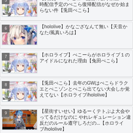
時配信予定のぺこら復帰配信がなぜか始ま
らない件【兎田ぺこら】
【hololive】かなござなんて無い【天音か
なた/風真いろは】
【ホロライブ】ぺこーらがホロライブ１の
アイドルになれた理由【兔田ぺこら】
【兎田ぺこら】去年のGWはぺこらドラク
エとぺこゾンとぺこら出てない大会しか覚
えてない【ホロライブ/hololive】
【星街すいせい】ゆるーくテトぷよ大会や
ってるだけなのに やれレギュレーション違
反だのルール遵守しろだの...【ホロライ
ブ/hololive】