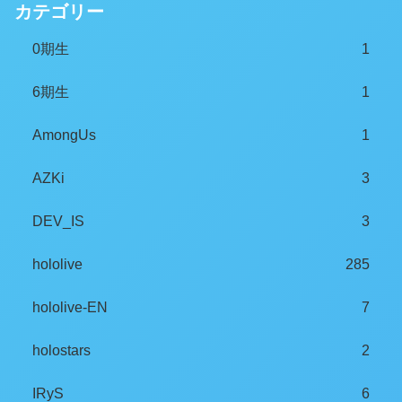
カテゴリー
0期生
1
6期生
1
AmongUs
1
AZKi
3
DEV_IS
3
hololive
285
hololive-EN
7
holostars
2
IRyS
6