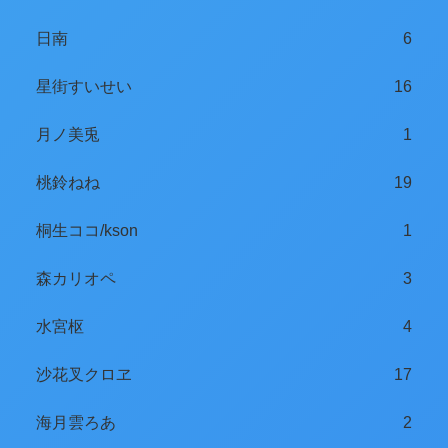
日南
6
星街すいせい
16
月ノ美兎
1
桃鈴ねね
19
桐生ココ/kson
1
森カリオペ
3
水宮枢
4
沙花叉クロヱ
17
海月雲ろあ
2