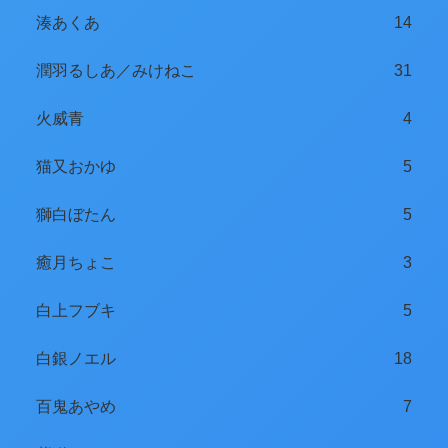
湊あくあ
14
潤羽るしあ／みけねこ
31
火威青
4
猫又おかゆ
5
獅白ぼたん
5
癒月ちょこ
3
白上フブキ
5
白銀ノエル
18
百鬼あやめ
7