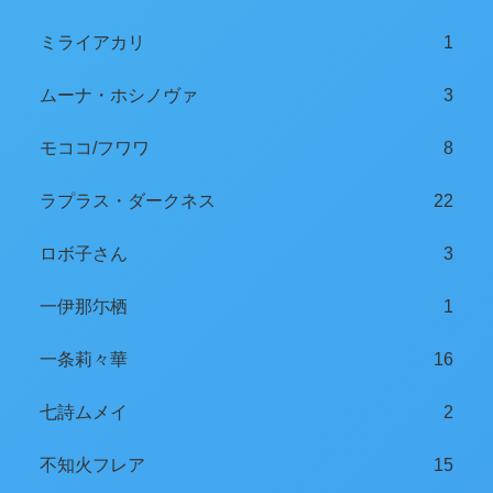
ミライアカリ
1
ムーナ・ホシノヴァ
3
モココ/フワワ
8
ラプラス・ダークネス
22
ロボ子さん
3
一伊那尓栖
1
一条莉々華
16
七詩ムメイ
2
不知火フレア
15