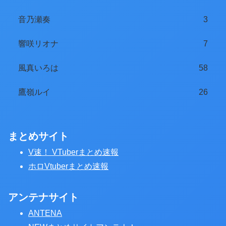
音乃瀬奏
3
響咲リオナ
7
風真いろは
58
鷹嶺ルイ
26
まとめサイト
V速！ VTuberまとめ速報
ホロVtuberまとめ速報
アンテナサイト
ANTENA