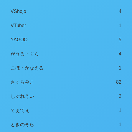
VShojo
4
VTuber
1
YAGOO
5
がうる・ぐら
4
こぼ・かなえる
1
さくらみこ
82
しぐれうい
2
てぇてぇ
1
ときのそら
1