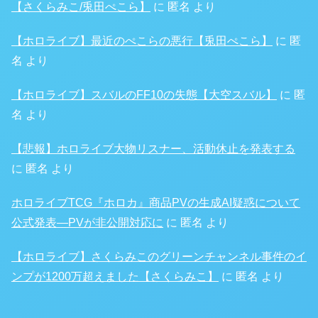
【さくらみこ/兎田ぺこら】
に
匿名
より
【ホロライブ】最近のぺこらの悪行【兎田ぺこら】
に
匿
名
より
【ホロライブ】スバルのFF10の失態【大空スバル】
に
匿
名
より
【悲報】ホロライブ大物リスナー、活動休止を発表する
に
匿名
より
ホロライブTCG『ホロカ』商品PVの生成AI疑惑について
公式発表―PVが非公開対応に
に
匿名
より
【ホロライブ】さくらみこのグリーンチャンネル事件のイ
ンプが1200万超えました【さくらみこ】
に
匿名
より