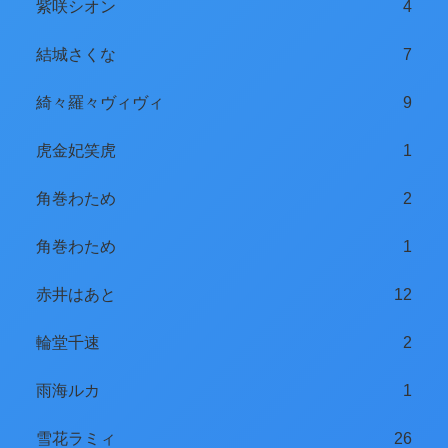
紫咲シオン
4
結城さくな
7
綺々羅々ヴィヴィ
9
虎金妃笑虎
1
角巻わため
2
角巻わため
1
赤井はあと
12
輪堂千速
2
雨海ルカ
1
雪花ラミィ
26