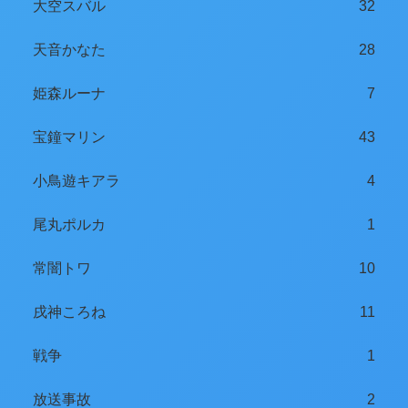
大空スバル
32
天音かなた
28
姫森ルーナ
7
宝鐘マリン
43
小鳥遊キアラ
4
尾丸ポルカ
1
常闇トワ
10
戌神ころね
11
戦争
1
放送事故
2