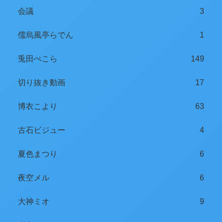
会議
3
儒烏風亭らでん
1
兎田ぺこら
149
切り抜き動画
17
博衣こより
63
古石ビジュー
4
夏色まつり
6
夜空メル
6
大神ミオ
9