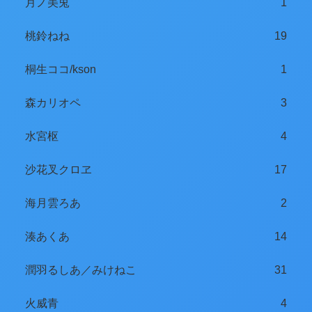
月ノ美兎
1
桃鈴ねね
19
桐生ココ/kson
1
森カリオペ
3
水宮枢
4
沙花叉クロヱ
17
海月雲ろあ
2
湊あくあ
14
潤羽るしあ／みけねこ
31
火威青
4