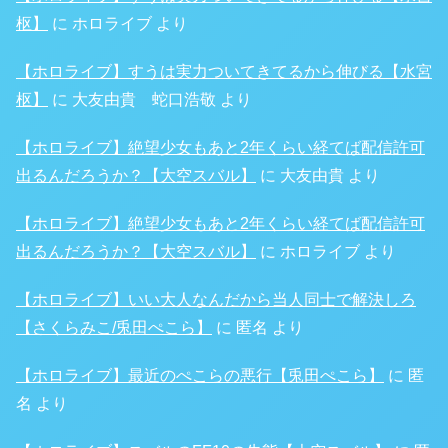
枢】
に
ホロライブ
より
【ホロライブ】すうは実力ついてきてるから伸びる【水宮
枢】
に
大友由貴 蛇口浩敬
より
【ホロライブ】絶望少女もあと2年くらい経てば配信許可
出るんだろうか？【大空スバル】
に
大友由貴
より
【ホロライブ】絶望少女もあと2年くらい経てば配信許可
出るんだろうか？【大空スバル】
に
ホロライブ
より
【ホロライブ】いい大人なんだから当人同士で解決しろ
【さくらみこ/兎田ぺこら】
に
匿名
より
【ホロライブ】最近のぺこらの悪行【兎田ぺこら】
に
匿
名
より