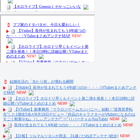
結婚生活の「当たり前」が壊れる瞬間
【Vtuber】長侍が生まれてもう4年経つのか・・・ / VTuberまとめアンテ
ナMAP
NEW!
【ホロライブ】ホロドリ早くもイベント第二弾を発表！！本日18時に詳
細公開 / VTuberまとめのまとめ
NEW!
【VTuber】新事務所「ウラロジゲームカンパニー」始動！“逆異世界転
生”した1期生5名が8月19日デビュー『作品のキャラクターがVtuberになるのは
すごく斬新やね』 / しぃアンテナ(*ﾟーﾟ) | バーチャルYouTuber
NEW!
長侍が生まれてもう4年経つのか・・・ / VTuberまとめのまとめ
NEW!
【訃報】ツルマルツヨシが死去 31歳 / だめぽアンテナ (総合)
NEW!