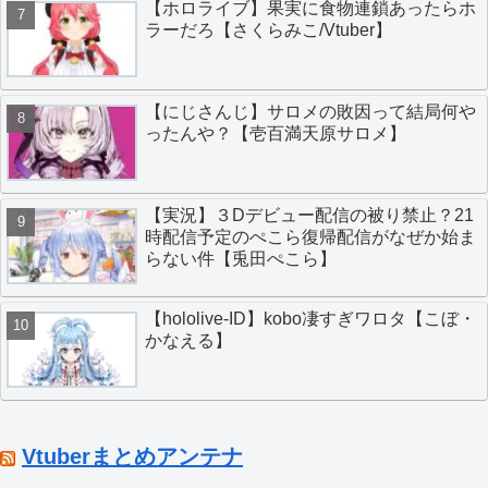
【ホロライブ】果実に食物連鎖あったらホ
ラーだろ【さくらみこ/Vtuber】
【にじさんじ】サロメの敗因って結局何や
ったんや？【壱百満天原サロメ】
【実況】３Dデビュー配信の被り禁止？21
時配信予定のぺこら復帰配信がなぜか始ま
らない件【兎田ぺこら】
【hololive-ID】kobo凄すぎワロタ【こぼ・
かなえる】
Vtuberまとめアンテナ