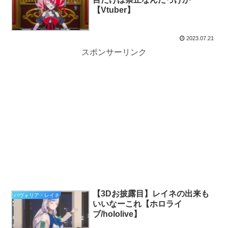
【Vtuber】
2023.07.21
スポンサーリンク
【3Dお披露目】レイネの出来も
パヴォリア・レイネ
いいなーこれ【ホロライ
ブ/hololive】