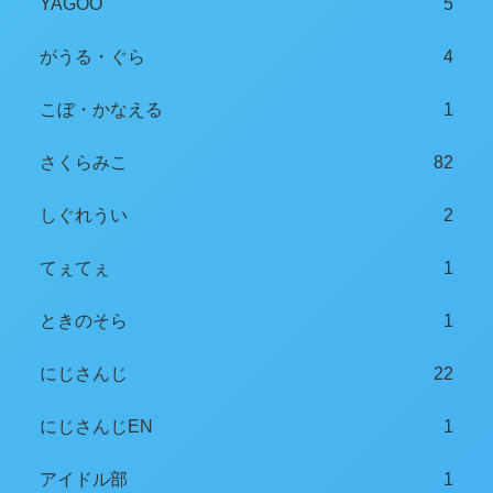
YAGOO
5
がうる・ぐら
4
こぼ・かなえる
1
さくらみこ
82
しぐれうい
2
てぇてぇ
1
ときのそら
1
にじさんじ
22
にじさんじEN
1
アイドル部
1