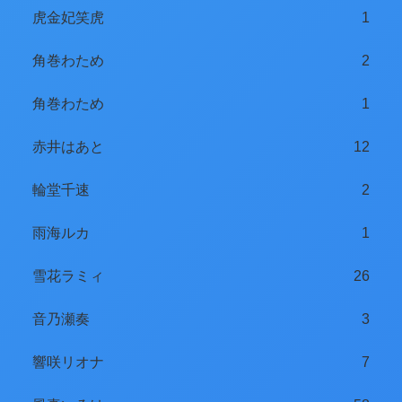
虎金妃笑虎
1
角巻わため
2
角巻わため
1
赤井はあと
12
輪堂千速
2
雨海ルカ
1
雪花ラミィ
26
音乃瀬奏
3
響咲リオナ
7