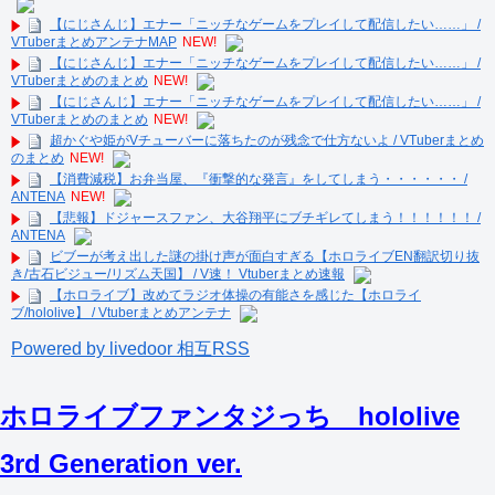
【にじさんじ】エナー「ニッチなゲームをプレイして配信したい……」 /
VTuberまとめアンテナMAP
NEW!
【にじさんじ】エナー「ニッチなゲームをプレイして配信したい……」 /
VTuberまとめのまとめ
NEW!
【にじさんじ】エナー「ニッチなゲームをプレイして配信したい……」 /
VTuberまとめのまとめ
NEW!
超かぐや姫がVチューバーに落ちたのが残念で仕方ないよ / VTuberまとめ
のまとめ
NEW!
【消費減税】お弁当屋、『衝撃的な発言』をしてしまう・・・・・・ /
ANTENA
NEW!
【悲報】ドジャースファン、大谷翔平にブチギレてしまう！！！！！！ /
ANTENA
ビブーが考え出した謎の掛け声が面白すぎる【ホロライブEN翻訳切り抜
き/古石ビジュー/リズム天国】 / V速！ Vtuberまとめ速報
【ホロライブ】改めてラジオ体操の有能さを感じた【ホロライ
ブ/hololive】 / Vtuberまとめアンテナ
Powered by livedoor 相互RSS
ホロライブファンタジっち hololive
3rd Generation ver.