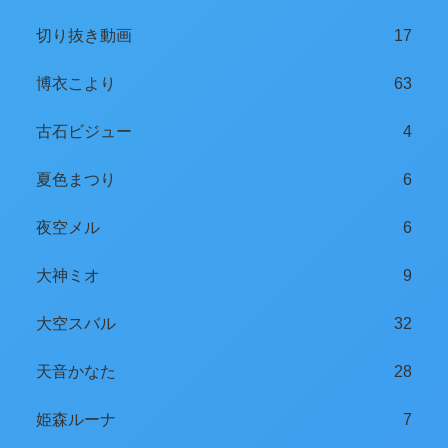
切り抜き動画
17
博衣こより
63
古石ビジュー
4
夏色まつり
6
夜空メル
6
大神ミオ
9
大空スバル
32
天音かなた
28
姫森ルーナ
7