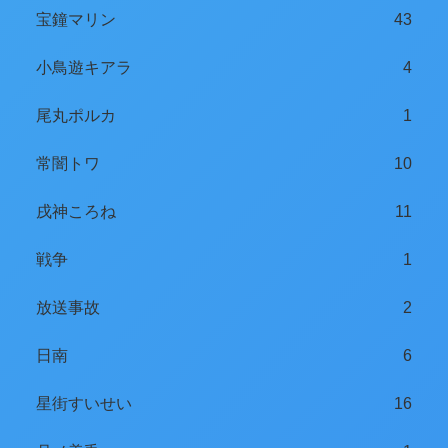
宝鐘マリン
43
小鳥遊キアラ
4
尾丸ポルカ
1
常闇トワ
10
戌神ころね
11
戦争
1
放送事故
2
日南
6
星街すいせい
16