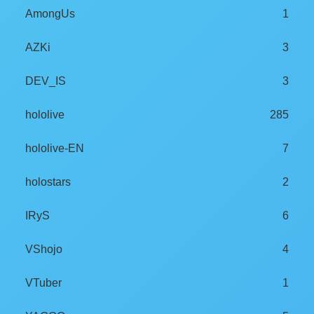
AmongUs
1
AZKi
3
DEV_IS
3
hololive
285
hololive-EN
7
holostars
2
IRyS
6
VShojo
4
VTuber
1