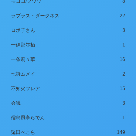
モココ/フワワ
8
ラプラス・ダークネス
22
ロボ子さん
3
一伊那尓栖
1
一条莉々華
16
七詩ムメイ
2
不知火フレア
15
会議
3
儒烏風亭らでん
1
兎田ぺこら
149