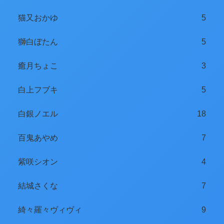
猫又おかゆ
5
獅白ぼたん
5
癒月ちょこ
3
白上フブキ
5
白銀ノエル
18
百鬼あやめ
7
紫咲シオン
4
結城さくな
7
綺々羅々ヴィヴィ
9