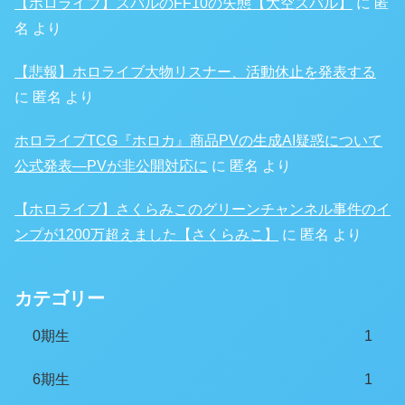
【ホロライブ】スバルのFF10の失態【大空スバル】
に
匿
名
より
【悲報】ホロライブ大物リスナー、活動休止を発表する
に
匿名
より
ホロライブTCG『ホロカ』商品PVの生成AI疑惑について
公式発表―PVが非公開対応に
に
匿名
より
【ホロライブ】さくらみこのグリーンチャンネル事件のイ
ンプが1200万超えました【さくらみこ】
に
匿名
より
カテゴリー
0期生
1
6期生
1